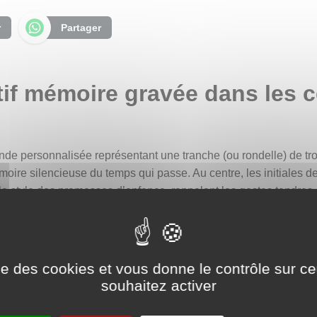
r
Partager
tif mémoire gravée dans les 
e personnalisée représentant une tranche (ou rondelle) de tro
e silencieuse du temps qui passe. Au centre, les initiales de 
 style des promesses d’enfance, rappelant les gestes tendres 
jou discret et puissant, créé pour honorer la mémoire d’un être c
ge dans l’amour, dans ce lien invisible mais indélébile qui deme
 symbole ancestral de vie, de croissance et de continuité. Ses 
ise des cookies et vous donne le contrôle sur 
s pluies ou le soleil — comme les étapes d’une existence faite de
souhaitez activer