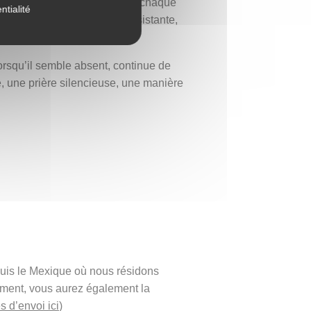
Chaque ligne est un souvenir, chaque
ntialité
amour à la fois fragile et résistante,
lorsqu’il semble absent, continue de
e, une prière silencieuse, une manière
puis le Mexique où nous résidons
ement, vous aurez également la
s d’envoi ici
)