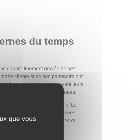
cernes du temps
nc d’arbre finement gravée de ses
notre cliente et de son partenaire ont
et intimes des amoureux gravant leurs
her disparu depuis quelques années.
ure au fil des saisons de la vie. Le
cernes marquent les années passées,
ceux que vous
 joies, de douleurs, de silences et