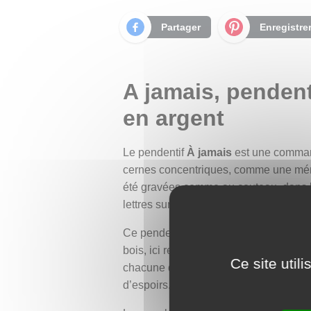
Partager
Enregistre
A jamais, penden
en argent
Le pendentif
À jamais
est une command
cernes concentriques, comme une mémoir
été gravées comme au couteau, dans le
lettres sur l’écorce d’un arbre. Un bi
Ce pendentif est un souvenir, un ancra
bois, ici représenté en argent, est un
Ce site util
chacune différente selon les vents, le
d’espoirs.