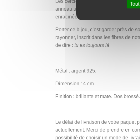
Les cercles gravés racontent cette hi
Tout
anneau une trace. Gravées en son cœur, 
enracinée dans le passé mais ouverte ve
Porter ce bijou, c’est garder près de s
rayonner, inscrit dans les fibres de n
de dire :
tu es toujours là
.
Métal : argent 925.
Dimension : 4 cm.
Finition : brillante et mate. Dos brossé.
Le délai de livraison de votre paque
actuellement. Merci de prendre en co
possibilité de choisir un mode de livra