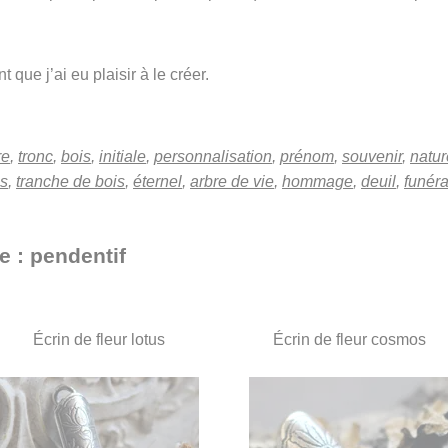
 que j’ai eu plaisir à le créer.
re
,
tronc
,
bois
,
initiale
,
personnalisation
,
prénom
,
souvenir
,
natur
is
,
tranche de bois
,
éternel
,
arbre de vie
,
hommage
,
deuil
,
funéra
e : pendentif
Écrin de fleur lotus
Écrin de fleur cosmos