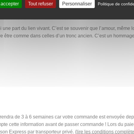
stoire partagée : les années de lumière comme celles d’ombre. 
 accepter
Tout refuser
Personnaliser
Politique de confide
les initiales deviennent un sceau d’éternité, une déclaration d’
rs l’infini.
oi une part du lien vivant. C’est se souvenir que l’amour, même 
otre être comme dans celles d’un tronc ancien. C’est un hommag
t prendra de 3 à 6 semaines car votre commande est envoyée de
mpte cette information avant de passer commande ! Lors du pai
ison Express par transporteur privé. (
lire les conditions complète