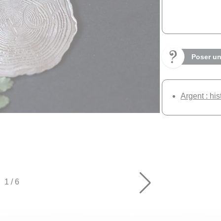
Poser un
Argent : his
1
/
6