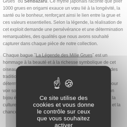
Grues
" ou
Senbazaru
. Ce mythe japonais raconte que plier
1000 grues en origami exauce un vœu lié à la longévité, la
santé ou le bonheur, renforçant ainsi le lien entre la grue et
ces valeurs essentielles. Selon la légende, la réalisation de
cet exploit demande une persévérance et une détermination
remarquables, des qualités que nous avons souhaité
capturer dans chaque pièce de notre collection.
Chaque bague "
La Légende des Mille Grues
" est un
hommage à la beauté et à la richesse symbolique de cet
oiseau emblématique. Elle invite à croire en la magie des
traditions japonaises et à poursuivre ses rêves avec
détermination et espoir, tout comme plier 1000 grues pour
voir son vœu exaucé. Cette pièce est non seulement un
Ce site utilise des
bijou élégant mais également un symbole puissant de la
cookies et vous donne
culture japonaise, représentant la fidélité, la longévité, et la
le contrôle sur ceux
chance.
que vous souhaitez
activer