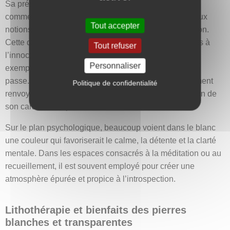
Sa présence dans certains rites funéraires — en Asie
comme en Afrique — montre qu’il peut aussi être lié aux
Tout accepter
notions de passage, de fin de cycle et de transformation.
Cette dualité se retrouve dans son association à la fois à
Tout refuser
l’innocence et à la vieillesse : les cheveux blancs, par
Personnaliser
exemple, évoquent autant la maturité que le temps qui
passe. Dans plusieurs traditions, le blanc peut également
Politique de confidentialité
renvoyer à l’absence, au vide ou à la solitude en raison de
son caractère dépouillé et lumineux.
Sur le plan psychologique, beaucoup voient dans le blanc
une couleur qui favoriserait le calme, la détente et la clarté
mentale. Dans les espaces consacrés à la méditation ou au
recueillement, il est souvent employé pour créer une
atmosphère épurée et propice à l’introspection.
Lithothérapie et bienfaits des pierres
blanches et transparentes