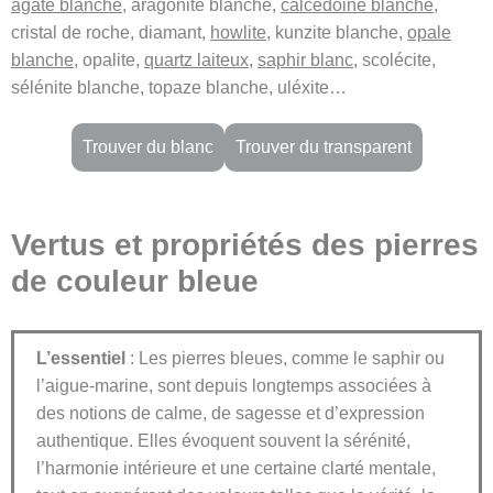
agate blanche
, aragonite blanche,
calcédoine blanche
,
cristal de roche, diamant,
howlite
, kunzite blanche,
opale
blanche
, opalite,
quartz laiteux
,
saphir blanc
, scolécite,
sélénite blanche, topaze blanche, uléxite…
Trouver du blanc
Trouver du transparent
Vertus et propriétés des pierres
de couleur bleue
L’essentiel
: Les pierres bleues, comme le saphir ou
l’aigue-marine, sont depuis longtemps associées à
des notions de calme, de sagesse et d’expression
authentique. Elles évoquent souvent la sérénité,
l’harmonie intérieure et une certaine clarté mentale,