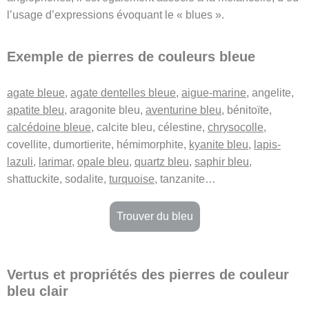
l’usage d’expressions évoquant le « blues ».
Exemple de pierres de couleurs bleue
agate bleue
,
agate dentelles bleue
,
aigue-marine
, angelite,
apatite bleu
, aragonite bleu,
aventurine bleu
, bénitoïte,
calcédoine bleue
, calcite bleu, célestine,
chrysocolle
,
covellite, dumortierite, hémimorphite,
kyanite bleu
,
lapis-
lazuli
,
larimar
,
opale bleu
,
quartz bleu
,
saphir bleu
,
shattuckite, sodalite,
turquoise
, tanzanite…
Trouver du bleu
Vertus et propriétés des pierres de couleur
bleu clair