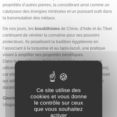
propriétés d’autres pierres, la considérant ainsi comme un
catalyseur des énergies minérales et un puissant outil dans
la transmutation des métaux.
De nos jours, les
bouddhistes
de Chine, d’Inde et du Tibet
continuent de vénérer la cornaline pour ses pouvoirs
protecteurs. Ils perpétuent la tradition égyptienne en
l’associant à la turquoise et au lapis-lazuli, une pratique
visant à amplifier ses propriétés bénéfiques.
Dans le bouddhisme tibétain, la cornaline est souvent
utilisée dans la fabrication de malas (chapelets de prière),
car elle est considérée comme un stabilisateur émotionnel
qui aide à calmer l’esprit et à renforcer la concentration
durant la méditation.
Ce site utilise des
cookies et vous donne
Gisements
: Arabie Saoudite, Australie, Brésil, Inde,
le contrôle sur ceux
Uruguay et États-Unis.
que vous souhaitez
activer