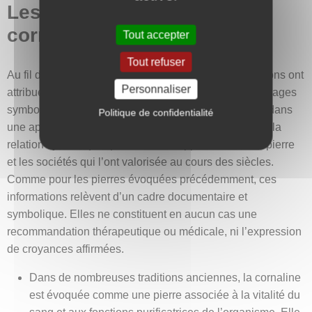
Les vertus et bienfaits de la
cornaline
Tout accepter
Tout refuser
Au fil de la longue histoire de l’humanité, les civilisations ont
Personnaliser
attribué à la cornaline diverses propriétés, vertus et usages
symboliques. Les éléments présentés ici s’inscrivent dans
Politique de confidentialité
une approche culturelle et historique, visant à illustrer la
relation symbolique qui s’est développée entre cette pierre
et les sociétés qui l’ont valorisée au cours des siècles.
Comme pour les pierres évoquées précédemment, ces
informations relèvent d’un cadre documentaire et
symbolique. Elles ne constituent en aucun cas une
recommandation thérapeutique ou médicale, ni l’expression
de croyances affirmées.
Dans de nombreuses traditions anciennes, la cornaline
est évoquée comme une pierre associée à la vitalité du