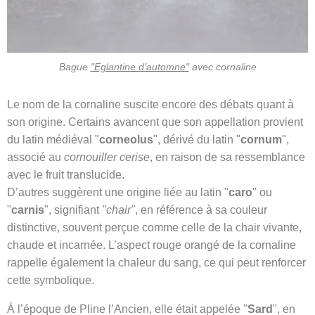
Bague
"Eglantine d’automne"
avec cornaline
Le nom de la cornaline suscite encore des débats quant à
son origine. Certains avancent que son appellation provient
du latin médiéval "
corneolus
", dérivé du latin "
cornum
",
associé au
cornouiller cerise
, en raison de sa ressemblance
avec le fruit translucide.
D’autres suggèrent une origine liée au latin "
caro
" ou
"
carnis
", signifiant
"chair"
, en référence à sa couleur
distinctive, souvent perçue comme celle de la chair vivante,
chaude et incarnée. L’aspect rouge orangé de la cornaline
rappelle également la chaleur du sang, ce qui peut renforcer
cette symbolique.
À l’époque de Pline l’Ancien, elle était appelée "
Sard
", en