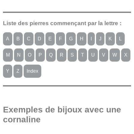
Liste des pierres commençant par la lettre :
A
B
C
D
E
F
G
H
I
J
K
L
M
N
O
P
Q
R
S
T
U
V
W
X
Y
Z
Index
Exemples de bijoux avec une
cornaline