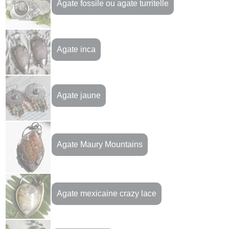
Agate fossile ou agate turritelle
Agate inca
Agate jaune
Agate Maury Mountains
Agate mexicaine crazy lace