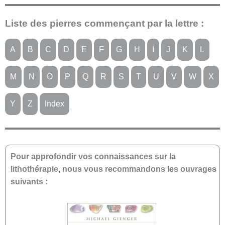
Liste des pierres commençant par la lettre :
A
B
C
D
E
F
G
H
I
J
K
L
M
N
O
P
Q
R
S
T
U
V
W
X
Y
Z
Index
Pour approfondir vos connaissances sur la
lithothérapie, nous vous recommandons les ouvrages
suivants :