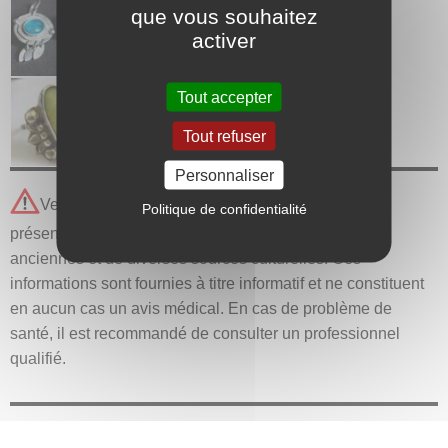
que vous souhaitez
Apatite
activer
Tout accepter
Aventurine
Tout refuser
Personnaliser
Veuillez noter que toutes les propriétés curatives
Politique de confidentialité
présentées pour les pierres proviennent de traditions
anciennes et de diverses sources culturelles. Ces
informations sont fournies à titre informatif et ne constituent
en aucun cas un avis médical. En cas de problème de
santé, il est recommandé de consulter un professionnel
qualifié.