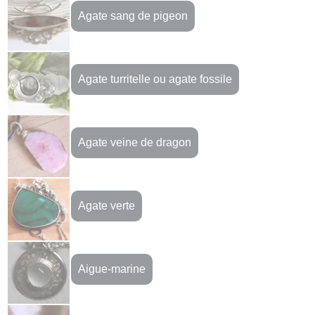
Agate sang de pigeon
Agate turritelle ou agate fossile
Agate veine de dragon
Agate verte
Aigue-marine