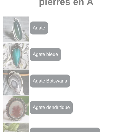
pierres en A
Agate
Agate bleue
Agate Botswana
Agate dendritique