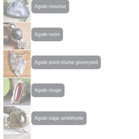
Agate mousse
Agate noire
Agate point plume graveyard
Agate rouge
Agate sage améthyste