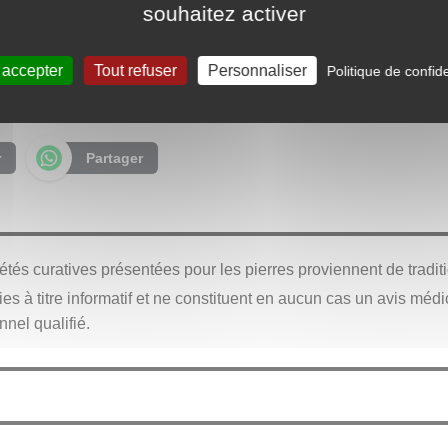
eut être utile d’explorer également les propriétés traditionnelle
souhaitez activer
erre dans un contexte plus large.
 accepter
Tout refuser
Personnaliser
Politique de confide
Vertus de l’agate
r
Partager
iétés curatives présentées pour les pierres proviennent de tradi
ies à titre informatif et ne constituent en aucun cas un avis méd
nel qualifié.