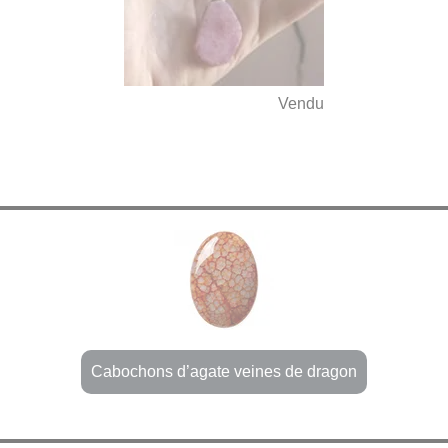
Vendu
Cabochons d’agate veines de dragon