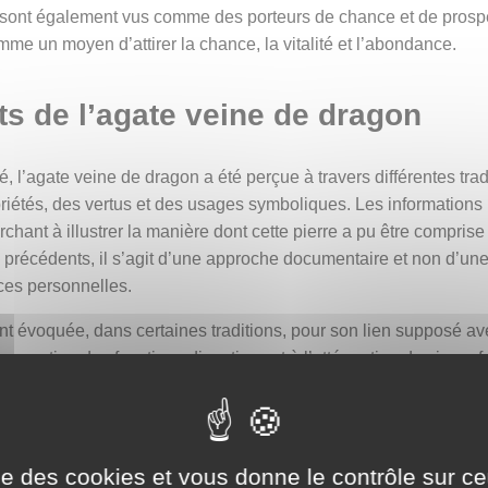
 sont également vus comme des porteurs de chance et de prospéri
mme un moyen d’attirer la chance, la vitalité et l’abondance.
its de l’agate veine de dragon
té, l’agate veine de dragon a été perçue à travers différentes tr
opriétés, des vertus et des usages symboliques. Les informations
erchant à illustrer la manière dont cette pierre a pu être comprise
s précédents, il s’agit d’une approche documentaire et non d’u
ces personnelles.
nt évoquée, dans certaines traditions, pour son lien supposé av
un soutien des fonctions digestives et à l’atténuation des inconfo
poraines, cette pierre est également mentionnée pour son influe
rite comme pouvant accompagner les processus de régénération 
toxines.
ise des cookies et vous donne le contrôle sur 