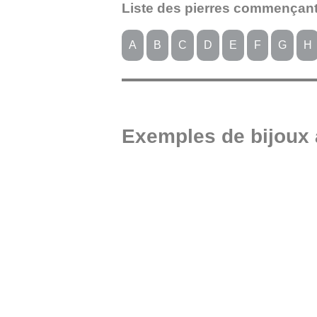
Liste des pierres commençant p
A
B
C
D
E
F
G
H
Exemples de bijoux 