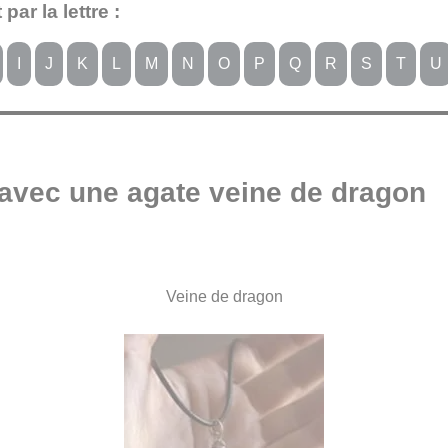
ar la lettre :
I
J
K
L
M
N
O
P
Q
R
S
T
U
avec une agate veine de dragon
Veine de dragon