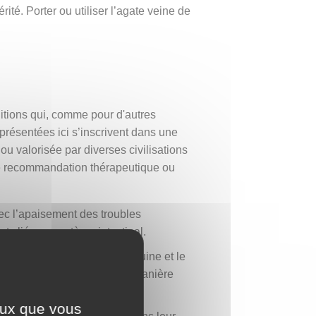
té. Porter ou utiliser l’agate veine de
aditions qui, comme pour d'autres
 présentées ici s’inscrivent dans une
 ou valorisée par diverses civilisations
ne recommandation thérapeutique ou
ec l’apaisement des troubles
rts liés au système intestinal.
nce sur la circulation sanguine et le
cellulaire ou soutenir, de manière
ceux que vous