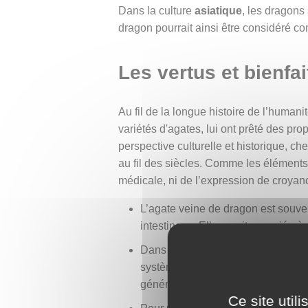
Dans la culture
asiatique
, les dragons
dragon pourrait ainsi être considéré co
Les vertus et bienfa
Au fil de la longue histoire de l’humani
variétés d'agates, lui ont prêté des pr
perspective culturelle et historique, ch
au fil des siècles. Comme les élément
médicale, ni de l’expression de croyan
L’agate veine de dragon est souve
intestinaux. Elle serait associée à 
Dans le cadre des pratiques contem
système lymphatique. Elle est déc
générale, l’idée d’élimination des 
Ce site util