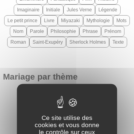
Imaginaire
Initiale
Jules Verne
Légende
Le petit prince
Livre
Miyazaki
Mythologie
Mots
Nom
Parole
Philosophie
Phrase
Prénom
Roman
Saint-Exupéry
Sherlock Holmes
Texte
Mariage par thème
Mariage animal
Mariage astronomie
Mariage baroque
Mariage botanique
Ce site utilise des
Mariage bucolique
Mariage céleste
cookies et vous donne
le contrôle sur ceux
Mariage celtique
Mariage champêtre