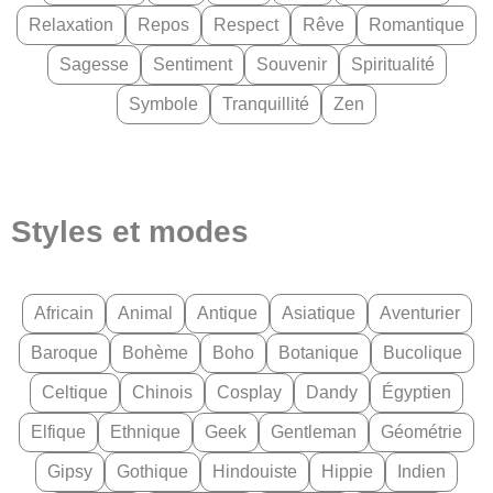
Relaxation
Repos
Respect
Rêve
Romantique
Sagesse
Sentiment
Souvenir
Spiritualité
Symbole
Tranquillité
Zen
Styles et modes
Africain
Animal
Antique
Asiatique
Aventurier
Baroque
Bohème
Boho
Botanique
Bucolique
Celtique
Chinois
Cosplay
Dandy
Égyptien
Elfique
Ethnique
Geek
Gentleman
Géométrie
Gipsy
Gothique
Hindouiste
Hippie
Indien