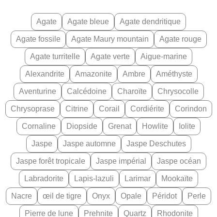
Agate
Agate bleue
Agate dendritique
Agate fossile
Agate Maury mountain
Agate rouge
Agate turritelle
Agate verte
Aigue-marine
Alexandrite
Amazonite
Ambre
Améthyste
Aventurine
Calcédoine
Charoïte
Chrysocolle
Chrysoprase
Citrine
Corail
Cordiérite
Corindon
Cornaline
Diopside
Grenat
Howlite
Iolite
Jaspe
Jaspe automne
Jaspe Deschutes
Jaspe forêt tropicale
Jaspe impérial
Jaspe océan
Labradorite
Lapis-lazuli
Larimar
Mookaïte
Nacre
œil de tigre
Onyx
Opale
Péridot
Perle
Pierre de lune
Prehnite
Quartz
Rhodonite