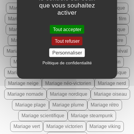
que vous souhaitez
Mariage cinéma
Mariage dentelle
Mariage elfique
activer
Mariage ethnique
Mariage fantastique
Mariage film
Tout accepter
Mariage fleuri
Mariage geek
Mariage géométrique
Mariage hiver
Mariage japonais
Mariage lunaire
Tout refuser
Mariage lune
Mariage mécanique
Mariage médiéval
Personnaliser
Mariage médiéval-fantastique
Mariage mexicain
Politique de confidentialité
Mariage musique
Mariage nature
Mariage nautique
Mariage neige
Mariage néo-victorien
Mariage nerd
Mariage nomade
Mariage nordique
Mariage oiseau
Mariage plage
Mariage plume
Mariage rétro
Mariage scientifique
Mariage steampunk
Mariage vert
Mariage victorien
Mariage viking