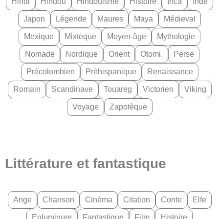
Hindi
Hindou
Hindouisme
Histoire
Inca
Inde
Japon
Légende
Maures
Maya
Médieval
Mexique
Mixtèque
Moyen-âge
Mythologie
Nomade
Nordique
Orient
Otomi.
Perse
Précolombien
Préhispanique
Renaissance
Romain
Scandinave
Touareg
Victorien
Viking
Voyage
Zapotèque
Littérature et fantastique
Ange
Chanson
Cinéma
Citation
Conte
Elfe
Enluminure
Fantastique
Film
Histoire