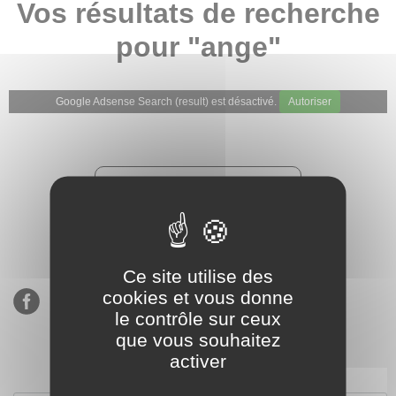
Vos résultats de recherche
pour "ange"
Google Adsense Search (result) est désactivé.
Autoriser
★★★★★
Évaluations de notre boutique
Etsy : 900 ventes, 294 avis
Ce site utilise des
cookies et vous donne
le contrôle sur ceux
que vous souhaitez
activer
S’inscrire à notre newsletter