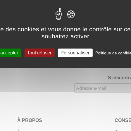
Google Adsense Search (result) est désactivé.
Autoriser
ise des cookies et vous donne le contrôle sur 
souhaitez activer
★★★★
Évaluations de notre boutique Etsy : 900 ventes, 294 
 accepter
Tout refuser
Personnaliser
Politique de confide
S’inscrire
À PROPOS
CONSE