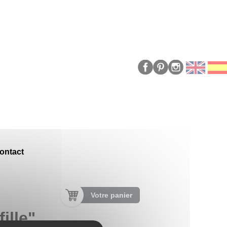
ontact
Votre panier
ille"