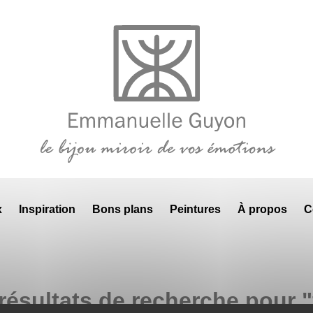
x
Inspiration
Bons plans
Peintures
À propos
C
résultats de recherche pour "f