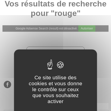
Vos résultats de recherche
pour "rouge"
Google Adsense Search (result) est désactivé.
Autoriser
★★★★★
Évaluations de notre boutique
Etsy : 900 ventes, 294 avis
Ce site utilise des
cookies et vous donne
le contrôle sur ceux
que vous souhaitez
activer
S’inscrire à notre newsletter