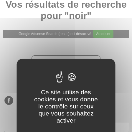
Vos résultats de recherche
pour "noir"
Google Adsense Search (result) est désactivé.
Autoriser
★★★★★
Évaluations de notre boutique
Etsy : 900 ventes, 294 avis
Ce site utilise des
cookies et vous donne
le contrôle sur ceux
que vous souhaitez
activer
S’inscrire à notre newsletter