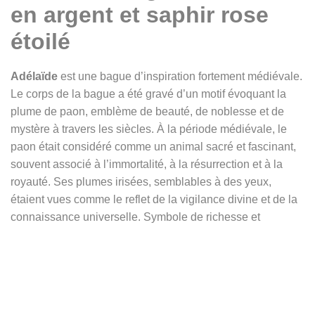
en argent et saphir rose
étoilé
Adélaïde
est une bague d’inspiration fortement médiévale.
Le corps de la bague a été gravé d’un motif évoquant la
plume de paon, emblème de beauté, de noblesse et de
mystère à travers les siècles. À la période médiévale, le
paon était considéré comme un animal sacré et fascinant,
souvent associé à l’immortalité, à la résurrection et à la
royauté. Ses plumes irisées, semblables à des yeux,
étaient vues comme le reflet de la vigilance divine et de la
connaissance universelle. Symbole de richesse et
d’élégance, le paon ornait les manuscrits enluminés, les
tapisseries et même les banquets des cours seigneuriales,
où il était servi comme mets prestigieux.
Pour accentuer encore cette aura de noblesse et de