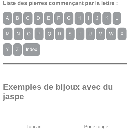
Liste des pierres commençant par la lettre :
A
B
C
D
E
F
G
H
I
J
K
L
M
N
O
P
Q
R
S
T
U
V
W
X
Y
Z
Index
Exemples de bijoux avec du
jaspe
Toucan
Porte rouge