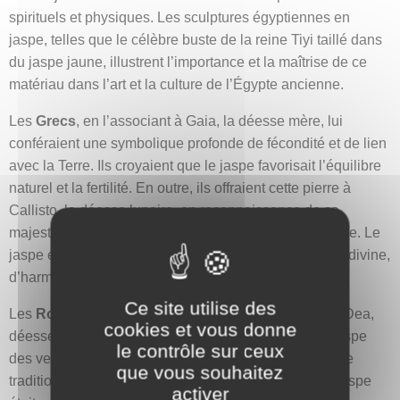
spirituels et physiques. Les sculptures égyptiennes en
jaspe, telles que le célèbre buste de la reine Tiyi taillé dans
du jaspe jaune, illustrent l’importance et la maîtrise de ce
matériau dans l’art et la culture de l’Égypte ancienne.
Les
Grecs
, en l’associant à Gaia, la déesse mère, lui
conféraient une symbolique profonde de fécondité et de lien
avec la Terre. Ils croyaient que le jaspe favorisait l’équilibre
naturel et la fertilité. En outre, ils offraient cette pierre à
Callisto, la déesse lunaire, en reconnaissance de sa
majesté nocturne et de son lien avec la nature sauvage. Le
jaspe était donc un symbole de puissance terrestre et divine,
d’harmonie avec la nature et de protection.
Ce site utilise des
Les
Romains
, pour leur part, le consacraient à Bona Dea,
cookies et vous donne
déesse de la fertilité et de la chasteté, attribuant au jaspe
le contrôle sur ceux
des vertus protectrices pour la santé et la famille. Cette
que vous souhaitez
tradition se poursuivait dans la Rome antique, où le jaspe
activer