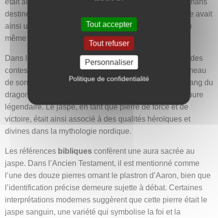
était aussi utilisé pour créer des amulettes et des talismans
destinés à protéger les femmes et les enfants. Le jaspe avait
Tout accepter
ainsi une place essentielle dans la vie quotidienne, au
même titre que d’autres pierres précieuses.
Tout refuser
Dans les
récits nordiques
, le jaspe se retrouve dans des
Personnaliser
contes épiques, comme celui de Siegfried, où le pommeau
Politique de confidentialité
de son épée, incrusté de jaspe rouge, symbolisait le sang du
dragon qu’il avait vaincu, témoignant ainsi de sa bravoure
légendaire. Le jaspe, en tant que pierre de force et de
victoire, était ainsi associé à des qualités héroïques et
divines dans la mythologie nordique.
Les références
bibliques
confèrent une aura sacrée au
jaspe. Dans l’Ancien Testament, il est mentionné comme
l’une des douze pierres ornant le plastron d’Aaron, bien que
l’identification précise demeure sujette à débat. Certaines
interprétations modernes suggèrent que cette pierre était le
jaspe sanguin, une variété qui symbolise la foi et la