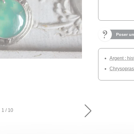
Poser un
Argent : his
Chrysoprase
1
/
10