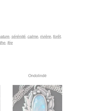
nature
,
sérénité
,
calme
,
rivière
,
forêt
,
the
,
fée
Ondolindë