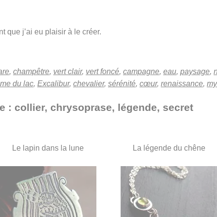
 que j’ai eu plaisir à le créer.
are
,
champêtre
,
vert clair
,
vert foncé
,
campagne
,
eau
,
paysage
,
me du lac
,
Excalibur
,
chevalier
,
sérénité
,
cœur
,
renaissance
,
my
e : collier, chrysoprase, légende, secret
Le lapin dans la lune
La légende du chêne