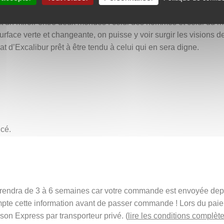
ition, accentuant l’impression d’un paysage minéral et végétal m
nt un miroir entre deux mondes : celui des hommes et celui du mer
rface verte et changeante, on puisse y voir surgir les visions 
at d’Excalibur prêt à être tendu à celui qui en sera digne.
ncé.
t prendra de 3 à 6 semaines car votre commande est envoyée de
mpte cette information avant de passer commande ! Lors du pai
ison Express par transporteur privé. (
lire les conditions complète