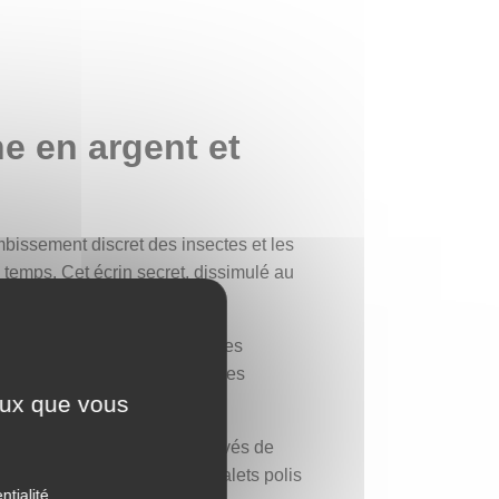
ne en argent et
ombissement discret des insectes et les
emps. Cet écrin secret, dissimulé au
lumineux et vibrant de vie. Ses
’ombre des poissons, les herbes
ceux que vous
r d’elle. Les cercles sont gravés de
d’argent, semblables à des galets polis
ntialité