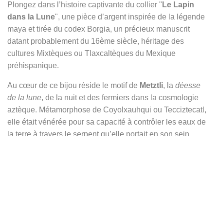
Plongez dans l’histoire captivante du collier "
Le Lapin
dans la Lune
", une pièce d’argent inspirée de la légende
maya et tirée du codex Borgia, un précieux manuscrit
datant probablement du 16ème siècle, héritage des
cultures Mixtèques ou Tlaxcaltèques du Mexique
préhispanique.
Au cœur de ce bijou réside le motif de
Metztli
, la
déesse
de la lune
, de la nuit et des fermiers dans la cosmologie
aztèque. Métamorphose de Coyolxauhqui ou Tecciztecatl,
elle était vénérée pour sa capacité à contrôler les eaux de
la terre à travers le serpent qu’elle portait en son sein,
détenant ainsi le pouvoir de déclencher tempêtes et
inondations. Mais au-delà de ses attributs divins, Metztli
incarne également l’amour maternel, offrant une protection
nourricière à ceux qui la vénéraient.
Dans cette représentation, un croissant de lune
élégamment courbé accueille la silhouette gracieuse d’un