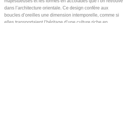
majestueuses et les formes en accolades que l’on retrouve
dans l’architecture orientale. Ce design confère aux
boucles d’oreilles une dimension intemporelle, comme si
elles transportaient l’héritage d’une culture riche en
symboles et en traditions artistiques.
De part et d’autre de chaque cabochon, deux croissants de
lune viennent encadrer la pierre. La lune, dans sa phase
croissante, représente la croissance, la transformation et
l’espoir. Dans de nombreuses cultures orientales, la lune
est un symbole de féminité, de mystère et de sagesse
cachée. Les croissants qui entourent l’onyx accentuent
l’idée d’une harmonie entre la lumière et l’obscurité.
Ces boucles d’oreilles ont été confectionnées dans un
style légèrement usé, évoquant des trésors anciens
exhumés d’une vieille boîte à bijoux. Elles portent en elles
l’aura d’un bijou chargé d’histoire, qui semble traverser le
temps. Ce style patiné ajoute une note d’authenticité et de