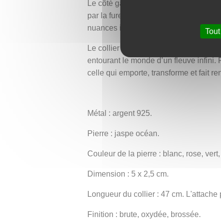
Le côté gauche et le sommet de la pier
par la fureur de Poséidon. Au dos du p
nuances intérieures tout en rappelant, 
Tout
Le collier porte le nom d'
Okeanos
, le
entourant le monde d’un fleuve infini. 
celle qui emporte, transforme et fait ren
Métal : argent 925.
Pierre : jaspe océan.
Couleur de la pierre : blanc, rose, vert
Dimension : 5 x 2,5 cm.
Longueur du collier : 47 cm. L'attache p
Finition : brute, oxydée, brossée.