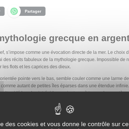
r
Partager
mythologie grecque en argent
lief, s’impose comme une évocation directe de la mer. Le choix 
elui des récits fabuleux de la mythologie grecque. Impossible de
 les flots et les caprices des dieux.
et orientée pointe vers le bas, semble couler comme une larme de 
 comme autant de petites îles éparses dans une étendue infini
urait guidé les plus intrépides navigateurs à travers les mystèr
argent déploie ses pétales autour d’un dôme central. Elle rappell
sées par les dieux. Ce disque au centre n’est pas sans évoque
il à l’ingéniosité du héros, mais aussi à sa quête d’orientatio
ise des cookies et vous donne le contrôle sur 