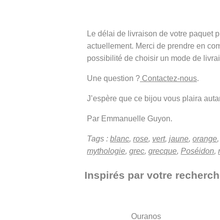
Le délai de livraison de votre paque
actuellement. Merci de prendre en co
possibilité de choisir un mode de livra
Une question ?
Contactez-nous
.
J’espère que ce bijou vous plaira autant
Par Emmanuelle Guyon.
Tags :
blanc
,
rose
,
vert
,
jaune
,
orange
mythologie
,
grec
,
grecque
,
Poséidon
,
Inspirés par votre recherch
Ouranos