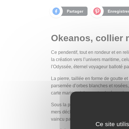
Partager
Enregistre
Okeanos, collier 
Ce pendentif, tout en rondeur et en re
la création vers l’univers maritime, c
l'Odyssée, éternel voyageur balloté par
La pierre, taillée en forme de goutte 
parsemée d’orbes blanches et rosées,
carte marine, richement colorée, qui a
Sous la pierre, une rose des vents en 
mers déchaînées et les épreuves impo
vaincu par la ruse d'Ulysse — clin d’œ
Ce site util