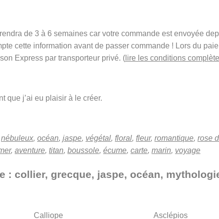
t prendra de 3 à 6 semaines car votre commande est envoyée de
mpte cette information avant de passer commande ! Lors du pai
ison Express par transporteur privé. (
lire les conditions complète
 que j’ai eu plaisir à le créer.
,
nébuleux
,
océan
,
jaspe
,
végétal
,
floral
,
fleur
,
romantique
,
rose 
mer
,
aventure
,
titan
,
boussole
,
écume
,
carte
,
marin
,
voyage
e : collier, grecque, jaspe, océan, mythologi
Calliope
Asclépios