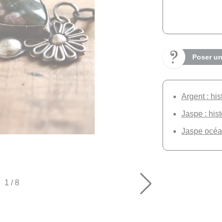
Poser un
Argent : his
Jaspe : hist
Jaspe océan
1
/
8