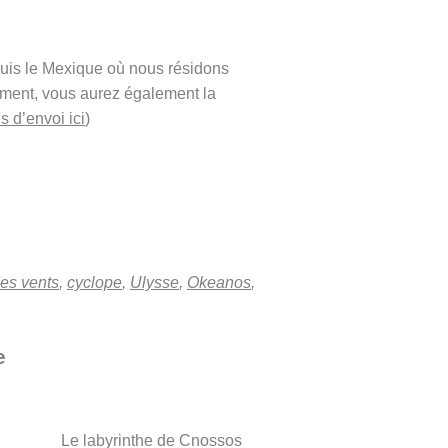
puis le Mexique où nous résidons
ement, vous aurez également la
s d’envoi ici
)
des vents
,
cyclope
,
Ulysse
,
Okeanos
,
e
Le labyrinthe de Cnossos