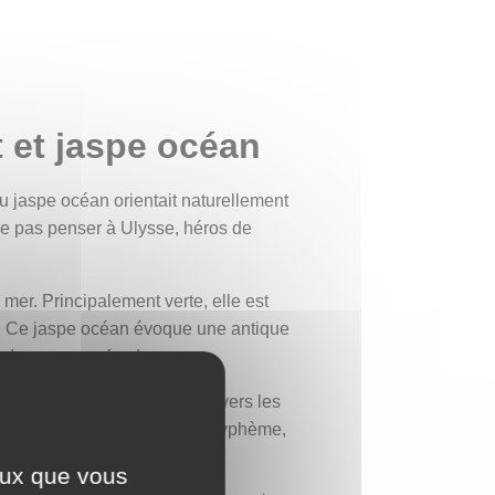
 et jaspe océan
du jaspe océan orientait naturellement
 ne pas penser à Ulysse, héros de
mer. Principalement verte, elle est
e. Ce jaspe océan évoque une antique
es des eaux profondes.
e les périples d'Ulysse à travers les
r l'œil unique du cyclope Polyphème,
n dans un monde sans repères.
ceux que vous