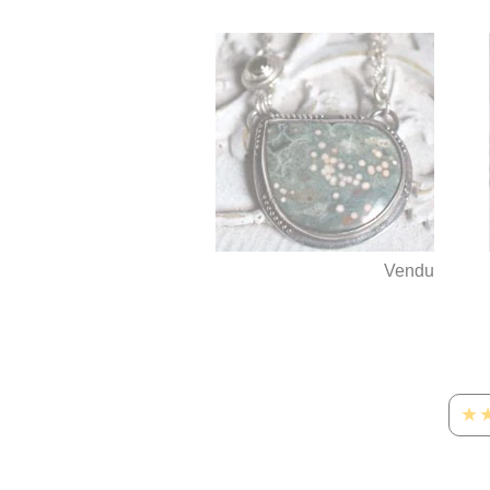
Vendu
★