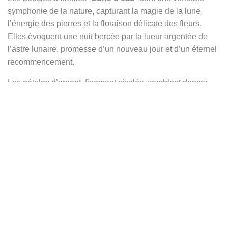
symphonie de la nature, capturant la magie de la lune,
l’énergie des pierres et la floraison délicate des fleurs.
Elles évoquent une nuit bercée par la lueur argentée de
l’astre lunaire, promesse d’un nouveau jour et d’un éternel
recommencement.
Les pétales d’argent, finement ciselés, semblent danser
autour des deux cabochons ovales de chrysoprase. Leurs
nuances verdoyantes rappellent les rivières tranquilles
illuminées par la lumière lunaire, mais aussi la vitalité de la
nature en éveil. Comme des gardiennes de la nuit, ces
pierres vertes apaisantes reflètent la douce énergie de la
lune et apportent calme, équilibre et sérénité à celle qui les
porte.
Au sommet de chaque boucle, de petites sphères d’argent
se dressent comme des bourgeons prêts à éclore,
symboles d’espoir, de renouveau et de renaissance. Au