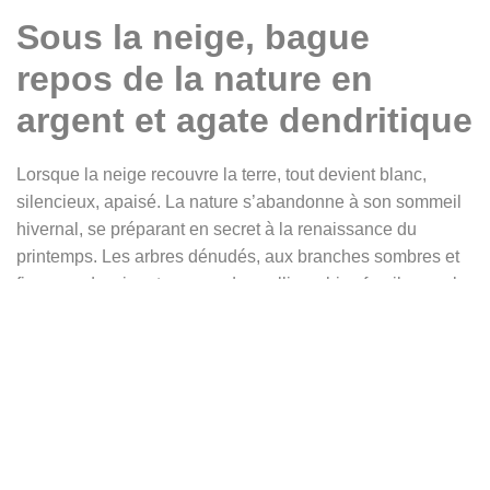
Sous la neige, bague
repos de la nature en
argent et agate dendritique
Lorsque la neige recouvre la terre, tout devient blanc,
silencieux, apaisé. La nature s’abandonne à son sommeil
hivernal, se préparant en secret à la renaissance du
printemps. Les arbres dénudés, aux branches sombres et
fines, se dessinent comme des calligraphies fragiles sur la
blancheur immaculée. Ce bijou capture cet instant de
quiétude, où le monde semble suspendu, où le temps se
ralentit pour laisser place à la méditation et au
recueillement.
La bague «
sous la neige
» est conçue autour d’une
imposante agate dendritique en forme de goutte. Sa