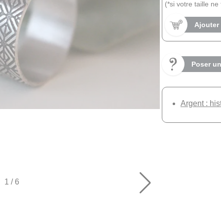
(*si votre taille n
Ajouter
Poser un
Argent : his
1
/
6