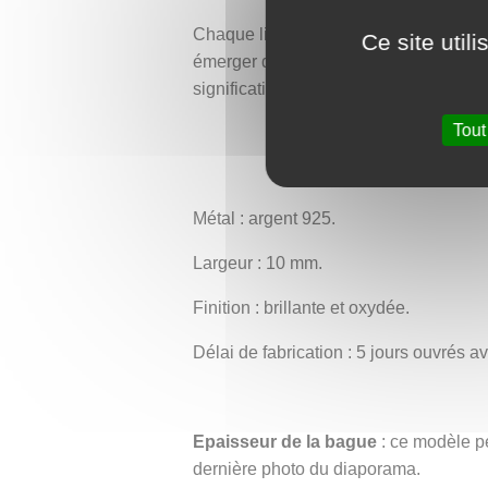
Chaque ligne gravée sur la bague reflè
Ce site util
émerger de la patience et de l’attenti
signification culturelle, parfaite pour 
Tout
Métal : argent 925.
Largeur : 10 mm.
Finition : brillante et oxydée.
Délai de fabrication : 5 jours ouvrés 
Epaisseur de la bague
: ce modèle pe
dernière photo du diaporama.