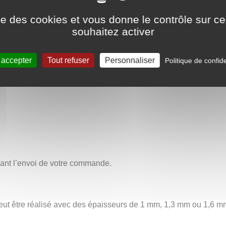
te les plis soigneusement formés de l’origami, offrant un rappel
ise des cookies et vous donne le contrôle sur 
on aux détails. C’est une pièce de bijou qui se distingue par son
souhaitez activer
ceux qui apprécient l’art et l’histoire dans leurs accessoires quoti
 accepter
Tout refuser
Personnaliser
Politique de confide
Bijoux et symboles japonais
avant l’envoi de votre commande.
ut être réalisé avec des épaisseurs de 1 mm, 1,3 mm ou 1,6 mm