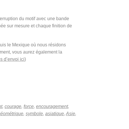
terruption du motif avec une bande
ée sur mesure et chaque finition de
puis le Mexique où nous résidons
ement, vous aurez également la
s d’envoi ici
)
t
,
courage
,
force
,
encouragement
,
géométrique
,
symbole
,
asiatique
,
Asie
,