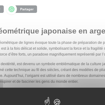
r
Partager
éométrique japonaise en arg
ométrique de lignes évoque toute la phase de préparation de plia
 est à la fois délicat et solide, symbolisant la force et la fragil
orce d’être forts, un paradoxe magnifiquement représenté par l’
 dextérité, est devenu un symbole emblématique de la culture ja
nné cette technique au fil des siècles, créant des modèles de pl
. Aujourd’hui, l’origami est utilisé dans de nombreux domaines, a
’inspirer et de fasciner les gens du monde entier.
ce et à la précision nécessaires pour créer des œuvres d’art en
la véritable élégance réside souvent dans les détails les plus mi
e, de créativité et de la délicate harmonie entre force et fragili