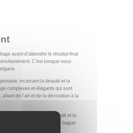
ent
ge avant d’atteindre le résultat final
ité simultanément. C’est lorsque nous
origami.
ponaise, incarnant la beauté et la
iage complexes et élégants qui sont
llant de l’art et de la décoration à la
 papier. Elle incarne la beauté et la
nutieux. Portée au doigt, cette bague
té.