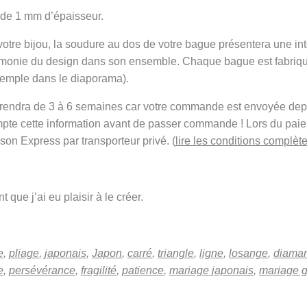
 de 1 mm d’épaisseur.
 votre bijou, la soudure au dos de votre bague présentera une in
armonie du design dans son ensemble. Chaque bague est fabriqu
xemple dans le diaporama).
t prendra de 3 à 6 semaines car votre commande est envoyée de
mpte cette information avant de passer commande ! Lors du pai
ison Express par transporteur privé. (
lire les conditions complète
 que j’ai eu plaisir à le créer.
e
,
pliage
,
japonais
,
Japon
,
carré
,
triangle
,
ligne
,
losange
,
diaman
e
,
persévérance
,
fragilité
,
patience
,
mariage japonais
,
mariage 