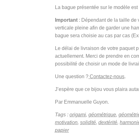
La bague présentée sur le modèle est
Important
: Dépendant de la taille de
verticale pleine afin de garder une h
bague sera choisie au cas par cas (E
Le délai de livraison de votre paque
actuellement. Merci de prendre en co
possibilité de choisir un mode de livra
Une question ?
Contactez-nous
.
J’espère que ce bijou vous plaira autant
Par Emmanuelle Guyon.
Tags :
origami
,
géométrique
,
géométri
motivation
,
solidité
,
dextérité
,
harmoni
papier