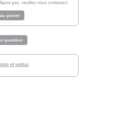
e figure pas, veuillez nous contacter)
 au panier
e question
toire et vertus