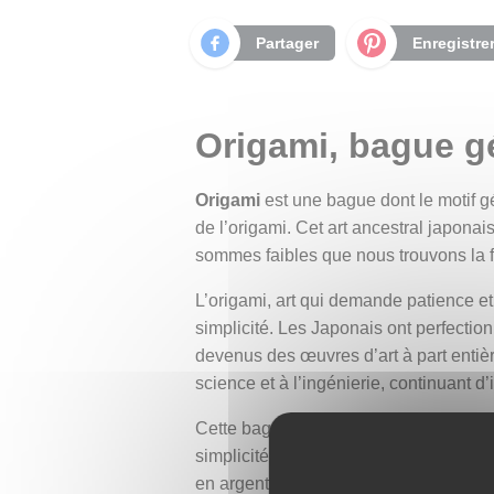
Partager
Enregistre
Origami, bague g
Origami
est une bague dont le motif gé
de l’origami. Cet art ancestral japonais
sommes faibles que nous trouvons la f
L’origami, art qui demande patience et
simplicité. Les Japonais ont perfectio
devenus des œuvres d’art à part entière
science et à l’ingénierie, continuant d
Cette bague est un hommage à la patien
simplicité de l’origami, rappelant que 
en argent est un symbole de persévéranc