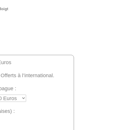
doigt
Euros
 Offerts à l’international.
bague :
ises) :