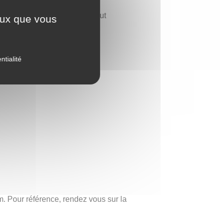
 constant de la beauté qui peut
ceux que vous
 design unique et sa profonde
diens.
ntialité
. Pour référence, rendez vous sur la