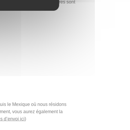
, en Inde. Ces motifs circulaires sont
acré avec la nature.
puis le Mexique où nous résidons
ement, vous aurez également la
s d’envoi ici
)