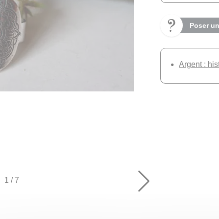
Poser un
Argent : his
1
/
7