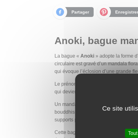
Partager
Enregistre
Anoki, bague man
La bague «
Anoki
» adopte la forme d’
circulaire est gravé d’un mandala flora
qui évoque l’éclosion d’une grande fle
Le prénom indien "
Anoki
", que nous a
qui devient un bijou porteur de sens et
Un mandala est un diagramme symboliqu
Ce site util
bouddhiste pour représenter le cosmos,
supports pour la contemplation, la concen
Cette bague présente un type particulie
Tout