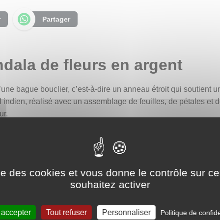
r
Partager
dala de fleurs en argent
une bague bouclier, c’est-à-dire un anneau étroit qui soutient un
l indien, réalisé avec un assemblage de feuilles, de pétales et 
ur.
vons donné à cette bague, signifie "
différent
" ou "
unique
", refl
 de caractère.
e complexe, généralement circulaire et symétrique, utilisé dan
ise des cookies et vous donne le contrôle sur 
 l’univers ou un royaume imaginaire. Les mandalas sont des outi
souhaitez activer
tration et l’équilibre intérieur. Ils symbolisent la vérité, l’harmo
r de mandala, façonné avec des fleurs : le Pookalam. Il s’agit d’
 accepter
Tout refuser
Personnaliser
Politique de confide