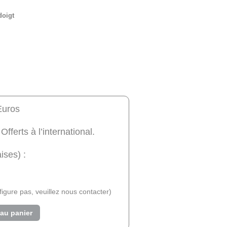
doigt
Euros
 Offerts à l’international.
ises) :
e figure pas, veuillez nous contacter)
 au panier