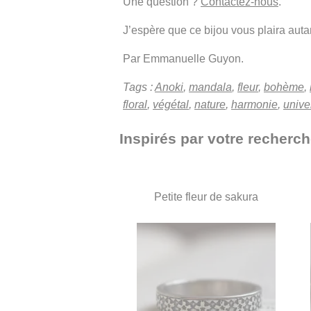
Une question ?
Contactez-nous
.
J’espère que ce bijou vous plaira autant
Par Emmanuelle Guyon.
Tags :
Anoki
,
mandala
,
fleur
,
bohème
,
floral
,
végétal
,
nature
,
harmonie
,
unive
Inspirés par votre recherch
Petite fleur de sakura