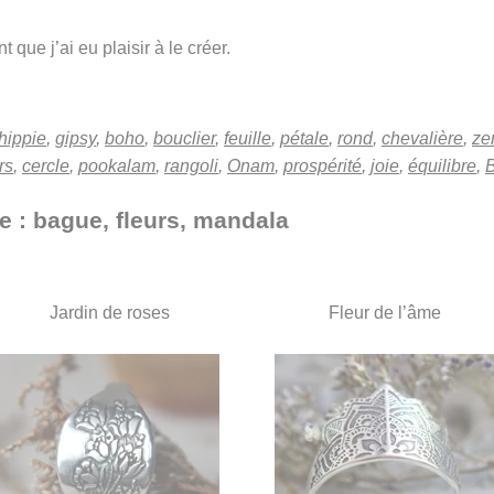
 que j’ai eu plaisir à le créer.
hippie
,
gipsy
,
boho
,
bouclier
,
feuille
,
pétale
,
rond
,
chevalière
,
ze
rs
,
cercle
,
pookalam
,
rangoli
,
Onam
,
prospérité
,
joie
,
équilibre
,
e : bague, fleurs, mandala
Jardin de roses
Fleur de l’âme