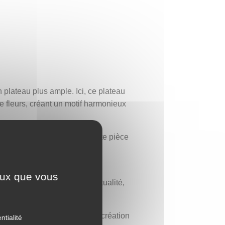
 plateau plus ample. Ici, ce plateau
de fleurs, créant un motif harmonieux
étant ainsi la singularité de cette pièce
s les traditions hindoue et
ceux que vous
ls de méditation et de spiritualité,
nie et l’illumination.
un rangoli floral indien, une création
ntialité