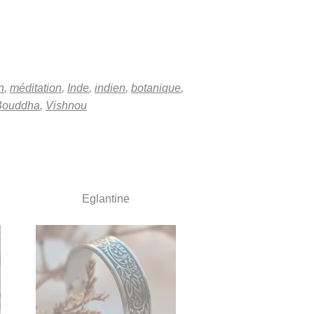
n
,
méditation
,
Inde
,
indien
,
botanique
,
Bouddha
,
Vishnou
Eglantine