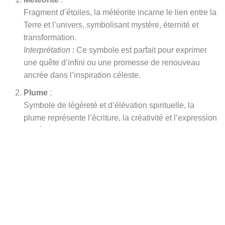
Fragment d’étoiles, la météorite incarne le lien entre la
Terre et l’univers, symbolisant mystère, éternité et
transformation.
Interprétation
: Ce symbole est parfait pour exprimer
une quête d’infini ou une promesse de renouveau
ancrée dans l’inspiration céleste.
Plume
:
Symbole de légèreté et d’élévation spirituelle, la
plume représente l’écriture, la créativité et l’expression
de l’âme. Elle est aussi un guide entre les mondes
terrestre et divin.
Interprétation
: Idéal pour une promesse d’inspiration
ou pour un engagement à écrire une histoire
commune empreinte de poésie.
Pétales de lotus
:
Fleur d’une pureté exceptionnelle, le lotus renaît
chaque jour des eaux troubles, représentant