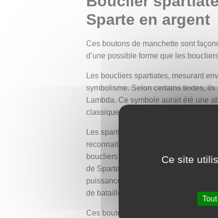
Bouclier spartiat
Sparte en argent
Ces boutons de manchette sont façonnés
d’une possible forme que les boucliers
Les boucliers spartiates, mesurant env
symbolisme. Selon certains textes, ils
Lambda. Ce symbole aurait été une ab
classique.
Les spartiates auraient commencés à u
reconnaitre plus facilement sur le cha
boucliers des hoplites spartiates, les
Ce site util
de Sparte. Cette image renvoie à la rép
puissance reposait sur l’unité de la 
de bataille.
Tout
Ces boutons de manchette ont été créé