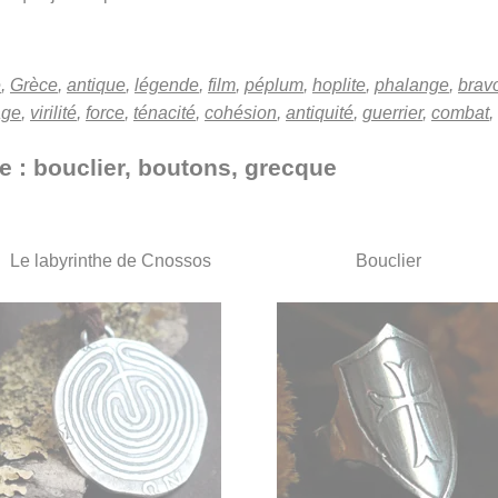
e
,
Grèce
,
antique
,
légende
,
film
,
péplum
,
hoplite
,
phalange
,
brav
age
,
virilité
,
force
,
ténacité
,
cohésion
,
antiquité
,
guerrier
,
combat
,
e : bouclier, boutons, grecque
Le labyrinthe de Cnossos
Bouclier