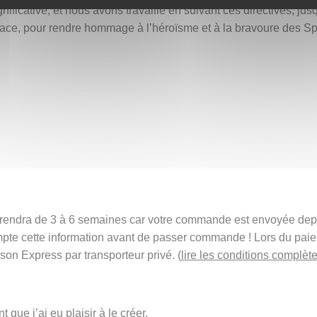
nificative, et nous avons travaillé en suivant ces directives, ju
ace, pour rendre hommage à l’héroïsme et à la bravoure des Spart
t prendra de 3 à 6 semaines car votre commande est envoyée de
mpte cette information avant de passer commande ! Lors du pai
ison Express par transporteur privé. (
lire les conditions complète
 que j’ai eu plaisir à le créer.