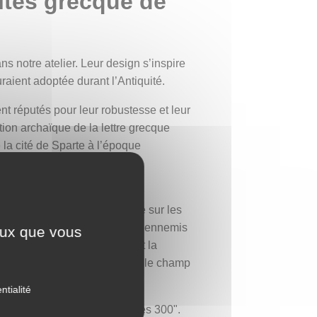
ites grecque de
 notre atelier. Leur design s’inspire
raient adoptée durant l’Antiquité.
nt réputés pour leur robustesse et leur
tion archaïque de la lettre grecque
la cité de Sparte à l’époque
-620 avant J.-C.) afin de se
e cette décoration spécifique sur les
 inspirait la crainte chez les ennemis
ceux que vous
ctérisait les Spartiates, dont la
çait comme un seul homme sur le champ
ntialité
iration une image du film "Les 300".