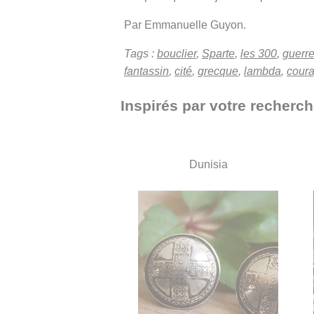
Par Emmanuelle Guyon.
Tags :
bouclier
,
Sparte
,
les 300
,
guerr
fantassin
,
cité
,
grecque
,
lambda
,
cour
Inspirés par votre recherch
Dunisia