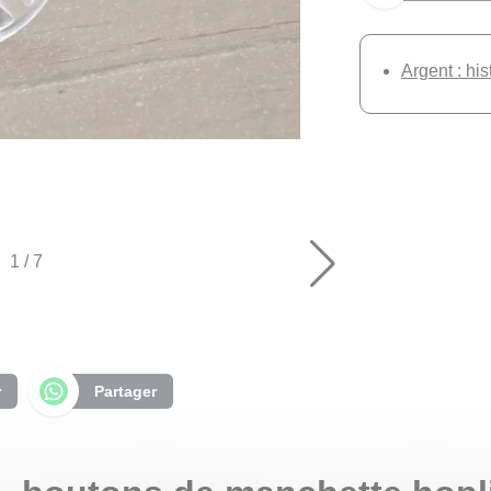
Argent : his
1
/
7
r
Partager