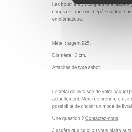
Les boucliers y occupent une place sig
coups de lance ou d’épée sur leur surf
emblématique.
Métal : argent 925.
Diamètre : 2 cm.
Attaches de type sabot.
Le délai de livraison de votre paque
actuellement. Merci de prendre en co
possibilité de choisir un mode de livra
Une question ?
Contactez-nous
.
J’espère que ce bijou vous plaira autant