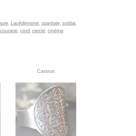
oure
,
Lacédémone
,
spartiate
,
soldat
,
courage
,
rond
,
cercle
,
cinéma
Cassius