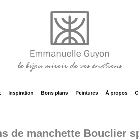
x
Inspiration
Bons plans
Peintures
À propos
C
s de manchette Bouclier sp