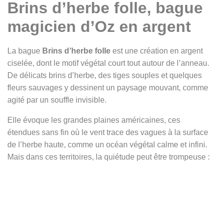
Brins d’herbe folle, bague
magicien d’Oz en argent
La bague
Brins d’herbe folle
est une création en argent
ciselée, dont le motif végétal court tout autour de l’anneau.
De délicats brins d’herbe, des tiges souples et quelques
fleurs sauvages y dessinent un paysage mouvant, comme
agité par un souffle invisible.
Elle évoque les grandes plaines américaines, ces
étendues sans fin où le vent trace des vagues à la surface
de l’herbe haute, comme un océan végétal calme et infini.
Mais dans ces territoires, la quiétude peut être trompeuse :
un ciel bleu se couvre en un instant, et l’horizon s’efface
dans la spirale d’une tornade. Cette bague, en apparence
paisible, porte en elle cette dualité : la douceur du vent et
la force imprévisible des éléments.