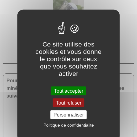
Histoire et vertus de l’obsidienne
Ce site utilise des
cookies et vous donne
le contrôle sur ceux
que vous souhaitez
activer
Pour approfondir vos connaissances sur les
minéraux, nous vous recommandons les ouvrages
Tout accepter
suivants :
Tout refuser
Personnaliser
Politique de confidentialité