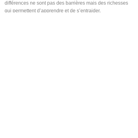
différences ne sont pas des barrières mais des richesses
qui permettent d’apprendre et de s’entraider.
Le pendentif, de forme ovale, est composé de deux
plaques en argent. La plaque supérieure forme un cadre
végétal, comme une fenêtre ouverte sur la nature. Au
centre de cette scène délicate apparaît une biche, paisible
et attentive, portant sur son dos un petit oiseau posé en
confiance. Cette image simple mais profonde évoque
l’entraide, l’amitié et l’amour dans toutes ses formes.
Au dos du pendentif se cache une citation inspirante :
"Give the ones you love wings to fly, roots to come back,
and reasons to stay"
(« Donne à ceux que tu aimes des ailes pour voler, des
racines pour revenir, et des raisons de rester »).
Ce message universel rappelle que l’amour véritable ne
retient pas, mais qu’il encourage à grandir et à s’accomplir.