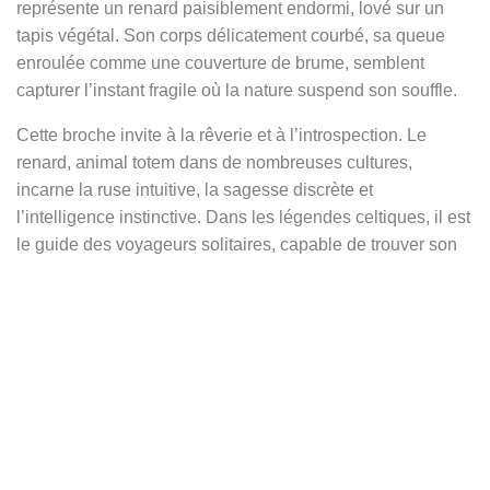
représente un renard paisiblement endormi, lové sur un
tapis végétal. Son corps délicatement courbé, sa queue
enroulée comme une couverture de brume, semblent
capturer l’instant fragile où la nature suspend son souffle.
Cette broche invite à la rêverie et à l’introspection. Le
renard, animal totem dans de nombreuses cultures,
incarne la ruse intuitive, la sagesse discrète et
l’intelligence instinctive. Dans les légendes celtiques, il est
le guide des voyageurs solitaires, capable de trouver son
chemin là où nul autre ne saurait passer. Chez les
Japonais, les
kitsune
sont des esprits renards liés à la
transformation, à la magie et à la lumière intérieure.
Endormi ici, le renard révèle une facette plus intime : celle
du rêveur lucide, de l’observateur qui veille dans le
silence. Il devient symbole de résilience tranquille, de
protection douce et d’adaptabilité — celui qui sait quand
agir et quand attendre.