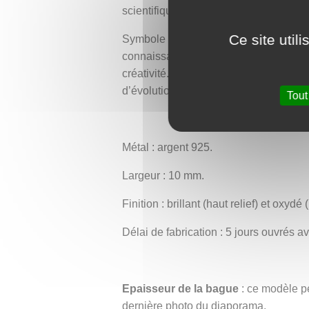
scientifiques.
Ce site util
Symbole de science, d’histoire, de biol
connaissance. Elle parle aux passionné
créativité. Plus qu’un bijou, c’est un 
d’évolution et de progrès.
Tout
Métal : argent 925.
Largeur : 10 mm.
Finition : brillant (haut relief) et oxydé (
Délai de fabrication : 5 jours ouvrés 
Epaisseur de la bague
: ce modèle pe
dernière photo du diaporama.