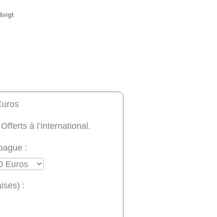
doigt
Euros
 Offerts à l’international.
bague :
ises) :