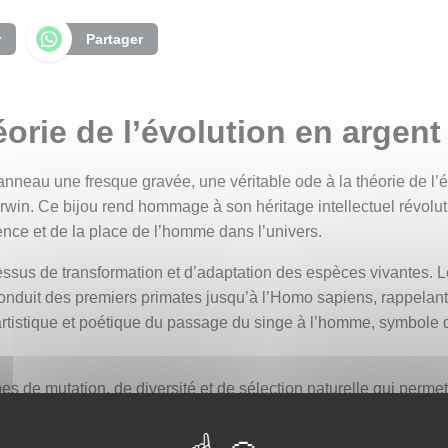
r
Partager
orie de l’évolution en argent
nneau une fresque gravée, une véritable ode à la théorie de l’év
win. Ce bijou rend hommage à son héritage intellectuel révoluti
ence et de la place de l’homme dans l’univers.
cessus de transformation et d’adaptation des espèces vivantes. L
 conduit des premiers primates jusqu’à l’Homo sapiens, rappela
artistique et poétique du passage du singe à l’homme, symbole de
s de mutation, de diversité et de sélection naturelle qui permett
 vivant, les mystères du temps et la force de l’adaptation. Elle i
umanité à toutes les formes de vie, sur la fragilité de la nature 