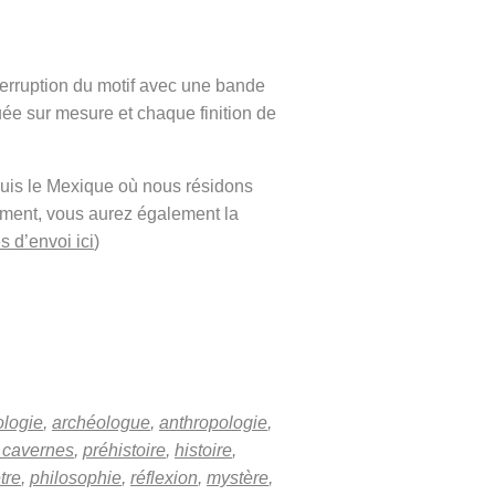
terruption du motif avec une bande
ée sur mesure et chaque finition de
puis le Mexique où nous résidons
ement, vous aurez également la
s d’envoi ici
)
ologie
,
archéologue
,
anthropologie
,
cavernes
,
préhistoire
,
histoire
,
tre
,
philosophie
,
réflexion
,
mystère
,