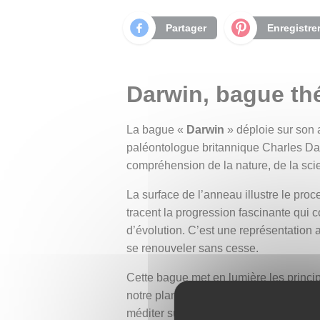
Partager
Enregistre
Darwin, bague thé
La bague «
Darwin
» déploie sur son a
paléontologue britannique Charles Dar
compréhension de la nature, de la sci
La surface de l’anneau illustre le pro
tracent la progression fascinante qui
d’évolution. C’est une représentation 
se renouveler sans cesse.
Cette bague met en lumière les principe
notre planète. Elle exprime la beauté du
méditer sur le lien profond qui unit l’h