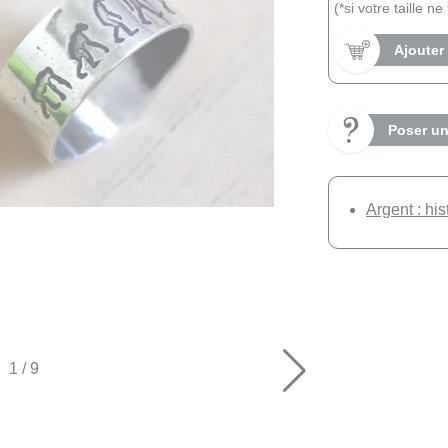
(*si votre taille n
Ajouter
Poser un
Argent : his
1
/
9