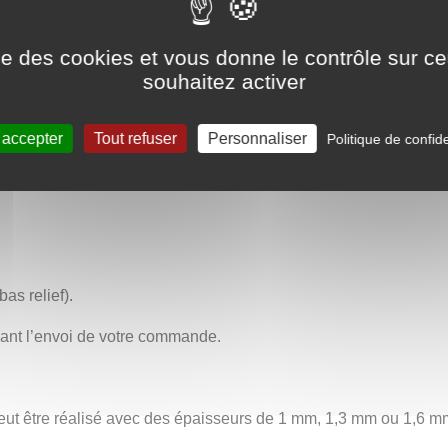
ise des cookies et vous donne le contrôle sur 
ogie et de philosophie, la bague « Darwin » incarne autant la cur
souhaitez activer
s de savoir, aux esprits rebelles qui questionnent, aux amoureu
manifeste de réflexion et d’émerveillement, une pièce qui résonne
 accepter
Tout refuser
Personnaliser
Politique de confide
bas relief).
avant l’envoi de votre commande.
ut être réalisé avec des épaisseurs de 1 mm, 1,3 mm ou 1,6 mm