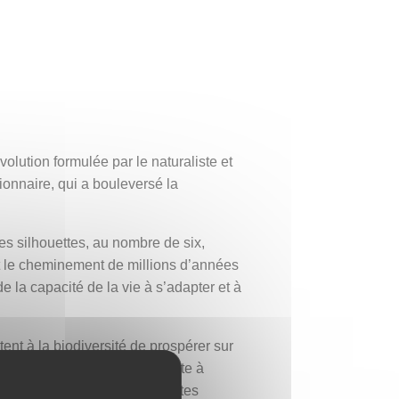
olution formulée par le naturaliste et
onnaire, qui a bouleversé la
es silhouettes, au nombre de six,
nt le cheminement de millions d’années
 la capacité de la vie à s’adapter et à
ent à la biodiversité de prospérer sur
nvite celui ou celle qui la porte à
et sur la grandeur des découvertes