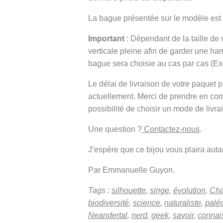
La bague présentée sur le modèle est
Important
: Dépendant de la taille de
verticale pleine afin de garder une h
bague sera choisie au cas par cas (E
Le délai de livraison de votre paque
actuellement. Merci de prendre en co
possibilité de choisir un mode de livra
Une question ?
Contactez-nous
.
J’espère que ce bijou vous plaira autant
Par Emmanuelle Guyon.
Tags :
silhouette
,
singe
,
évolution
,
Cha
biodiversité
,
science
,
naturaliste
,
palé
Neandertal
,
nerd
,
geek
,
savoir
,
connai