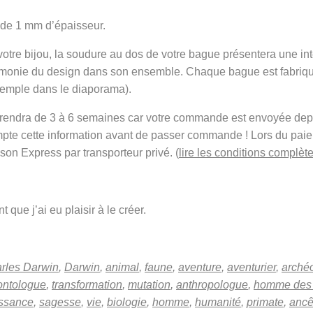
 de 1 mm d’épaisseur.
 votre bijou, la soudure au dos de votre bague présentera une in
armonie du design dans son ensemble. Chaque bague est fabriqu
xemple dans le diaporama).
t prendra de 3 à 6 semaines car votre commande est envoyée de
mpte cette information avant de passer commande ! Lors du pai
ison Express par transporteur privé. (
lire les conditions complète
 que j’ai eu plaisir à le créer.
rles Darwin
,
Darwin
,
animal
,
faune
,
aventure
,
aventurier
,
arché
ontologue
,
transformation
,
mutation
,
anthropologue
,
homme des 
ssance
,
sagesse
,
vie
,
biologie
,
homme
,
humanité
,
primate
,
ancê