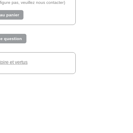
e figure pas, veuillez nous contacter)
 au panier
e question
toire et vertus