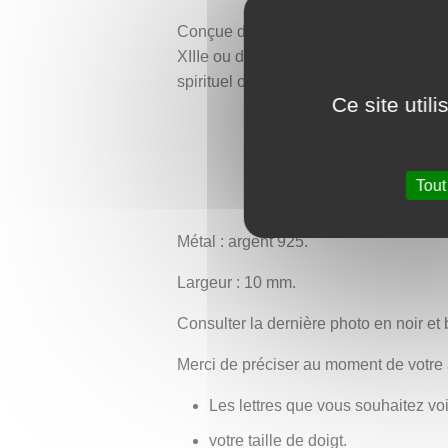
Conçue dans un esprit rustique, avec u
XIIIe ou du XIVe siècle, cette bague
spirituel ou artistique.
Ce site util
Tout
Métal : argent 925.
Largeur : 10 mm.
Consulter la dernière photo en noir et
Merci de préciser au moment de votre 
Les lettres que vous souhaitez voi
votre taille de doigt.