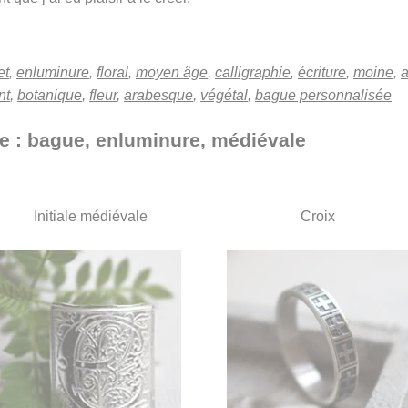
et
,
enluminure
,
floral
,
moyen âge
,
calligraphie
,
écriture
,
moine
,
a
nt
,
botanique
,
fleur
,
arabesque
,
végétal
,
bague personnalisée
he : bague, enluminure, médiévale
Initiale médiévale
Croix