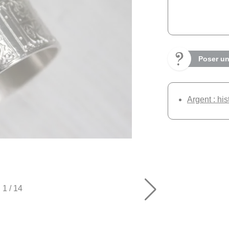
Poser un
Argent : his
1
/
14