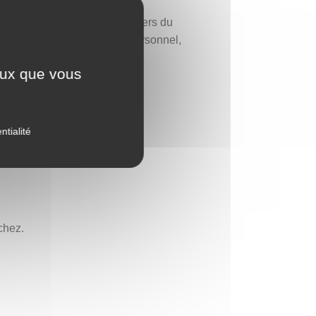
onnés à la main dans les ateliers du
 symbole d’un engagement personnel,
ceux que vous
ntialité
chez.