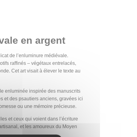
ale en argent
élicat de l’enluminure médiévale.
tifs raffinés – végétaux entrelacés,
de. Cet art visait à élever le texte au
ale enluminée inspirée des manuscrits
s et des psautiers anciens, gravées ici
 promesse ou une mémoire précieuse.
les et ceux qui voient dans l’écriture
 artisanal, et les amoureux du Moyen