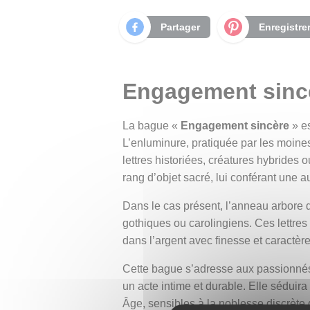
Partager
Enregistre
Engagement sincè
La bague «
Engagement sincère
» es
L’enluminure, pratiquée par les moines
lettres historiées, créatures hybrides 
rang d’objet sacré, lui conférant une aur
Dans le cas présent, l’anneau arbore 
gothiques ou carolingiens. Ces lettres
dans l’argent avec finesse et caractè
Cette bague s’adresse aux passionnés de
un acte intime et durable. Elle séduir
Âge, sensibles à la noblesse discrète