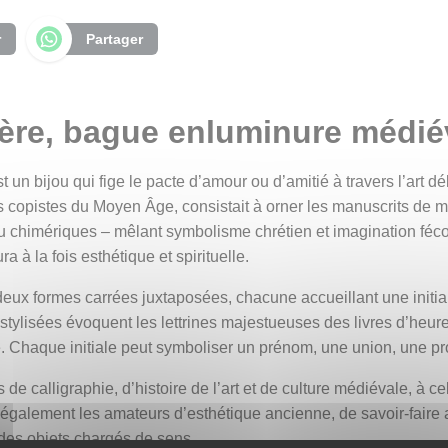
r
Partager
re, bague enluminure médiév
t un bijou qui fige le pacte d’amour ou d’amitié à travers l’art d
 copistes du Moyen Âge, consistait à orner les manuscrits de mo
ou chimériques – mêlant symbolisme chrétien et imagination fécon
a à la fois esthétique et spirituelle.
deux formes carrées juxtaposées, chacune accueillant une initi
 stylisées évoquent les lettrines majestueuses des livres d’heure
re. Chaque initiale peut symboliser un prénom, une union, une
 calligraphie, d’histoire de l’art et de culture médiévale, à cel
a également les amateurs d’esthétique ancienne, de savoir-faire
 des objets chargés de sens.