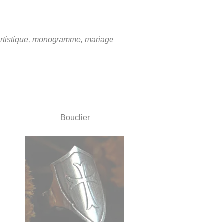
rtistique
,
monogramme
,
mariage
Bouclier