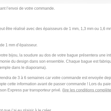
avant l’envoi de votre commande.
ut être réalisé avec des épaisseurs de 1 mm, 1,3 mm ou 1,6 mm
 de 1 mm d’épaisseur.
 votre bijou, la soudure au dos de votre bague présentera une in
armonie du design dans son ensemble. Chaque bague est fabriqu
xemple dans le diaporama).
t prendra de 3 à 6 semaines car votre commande est envoyée de
mpte cette information avant de passer commande ! Lors du pai
ison Express par transporteur privé. (
lire les conditions complète
 que j’ai eu plaisir à le créer.