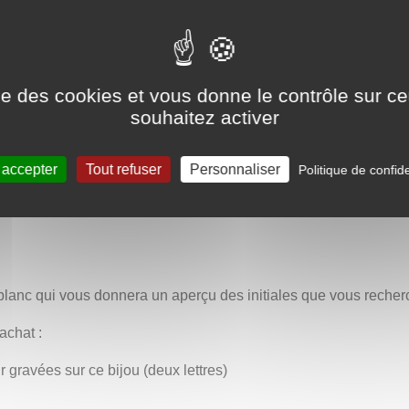
n fini volontairement texturé ou patiné rappelant les objets faç
 sera idéale comme bague de fiançailles, anneau de mariage ou
ise des cookies et vous donne le contrôle sur 
souhaitez activer
bijoux avec enluminure médiévale
 accepter
Tout refuser
Personnaliser
Politique de confide
 blanc qui vous donnera un aperçu des initiales que vous recher
achat :
r gravées sur ce bijou (deux lettres)