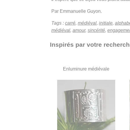
Par Emmanuelle Guyon.
Tags :
carré
,
médiéval
,
initiale
,
alphab
médiéval
,
amour
,
sincérité
,
engageme
Inspirés par votre recherc
Enluminure médiévale