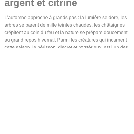
argent et citrine
L’automne approche à grands pas : la lumière se dore, les
arbres se parent de mille teintes chaudes, les châtaignes
crépitent au coin du feu et la nature se prépare doucement
au grand repos hivernal. Parmi les créatures qui incarnent
cette saison, le hérisson, discret et mystérieux, est l’un des
plus évocateurs.
Cette bague rend hommage à ce petit gardien de
l’automne. Son large plateau circulaire, encadré d’un fin fil
d’argent soudé, affirme sa présence et son caractère. Au
centre, un cabochon de citrine jaune resplendit, rappelant
la couleur des feuilles dorées tombant au vent. De part et
d’autre, deux hérissons minutieusement sculptés se font
face, séparés par un motif de tiges végétales. De petites
boules d’argent ponctuent la composition, ajoutant relief et
profondeur.