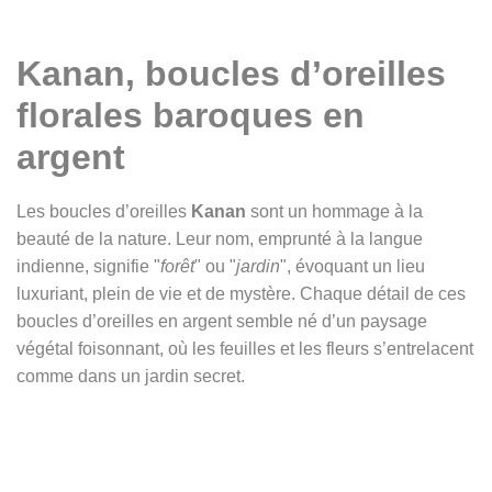
Kanan, boucles d’oreilles
florales baroques en
argent
Les boucles d’oreilles
Kanan
sont un hommage à la
beauté de la nature. Leur nom, emprunté à la langue
indienne, signifie "
forêt
" ou "
jardin
", évoquant un lieu
luxuriant, plein de vie et de mystère. Chaque détail de ces
boucles d’oreilles en argent semble né d’un paysage
végétal foisonnant, où les feuilles et les fleurs s’entrelacent
comme dans un jardin secret.
Leur surface finement gravée rappelle les motifs
somptueux des tissus damassés et jacquards, où la nature
devient ornement. Les lignes sinueuses, les fleurs