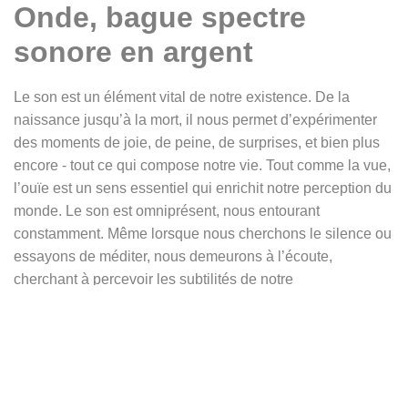
Onde, bague spectre
sonore en argent
Le son est un élément vital de notre existence. De la
naissance jusqu’à la mort, il nous permet d’expérimenter
des moments de joie, de peine, de surprises, et bien plus
encore - tout ce qui compose notre vie. Tout comme la vue,
l’ouïe est un sens essentiel qui enrichit notre perception du
monde. Le son est omniprésent, nous entourant
constamment. Même lorsque nous cherchons le silence ou
essayons de méditer, nous demeurons à l’écoute,
cherchant à percevoir les subtilités de notre
environnement. Notre nature humaine est intrinsèquement
liée à cette quête auditive; nous ne pouvons vivre sans.
La bague
Onde
est un hommage au son, au bruit, à la vie
elle-même. Ce bijou en argent est gravé d’une
représentation graphique d’un spectre sonore, symbolisant