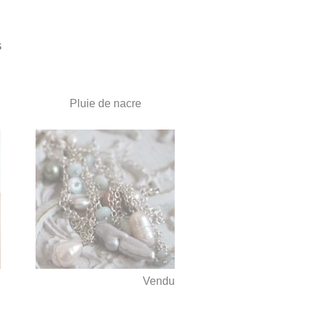
s
Pluie de nacre
u
Vendu