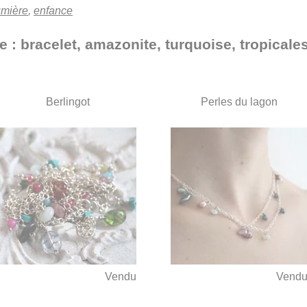
umière
,
enfance
e : bracelet, amazonite, turquoise, tropicale
Berlingot
Perles du lagon
Vendu
Vend