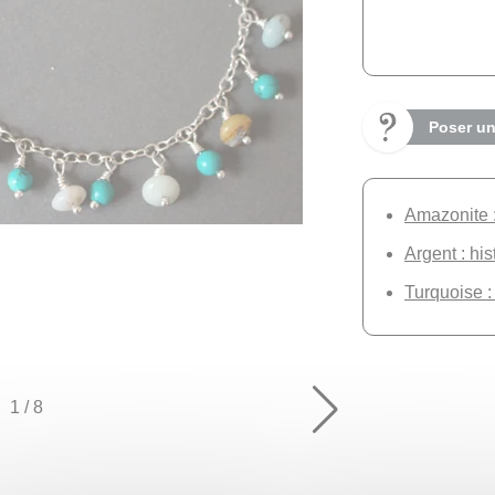
Poser un
Amazonite : 
Argent : his
Turquoise : 
1
/
8