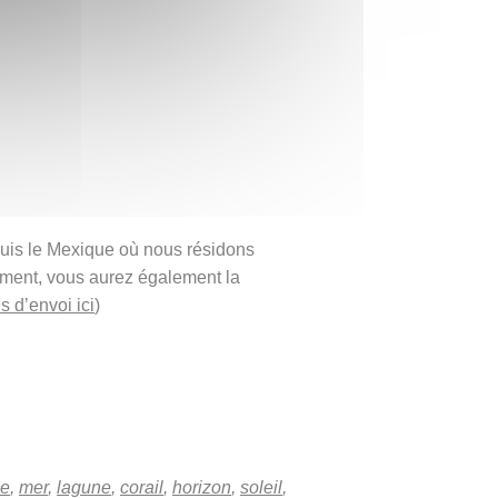
puis le Mexique où nous résidons
ement, vous aurez également la
s d’envoi ici
)
ge
,
mer
,
lagune
,
corail
,
horizon
,
soleil
,