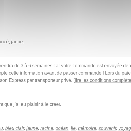
foncé, jaune.
t prendra de 3 à 6 semaines car votre commande est envoyée de
mpte cette information avant de passer commande ! Lors du pai
ison Express par transporteur privé. (
lire les conditions complète
 que j’ai eu plaisir à le créer.
eu
,
bleu clair
,
jaune
,
racine
,
océan
,
île
,
mémoire
,
souvenir
,
voya