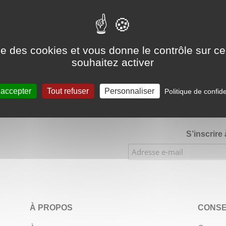
Google Adsense Search (result) est désactivé.
Autoriser
ise des cookies et vous donne le contrôle sur 
souhaitez activer
★★★★
Évaluations de notre boutique Etsy : 900 ventes, 294 
 accepter
Tout refuser
Personnaliser
Politique de confide
S’inscrire
À PROPOS
CONSE