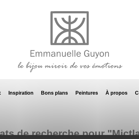
x
Inspiration
Bons plans
Peintures
À propos
C
ats de recherche pour "Mictl