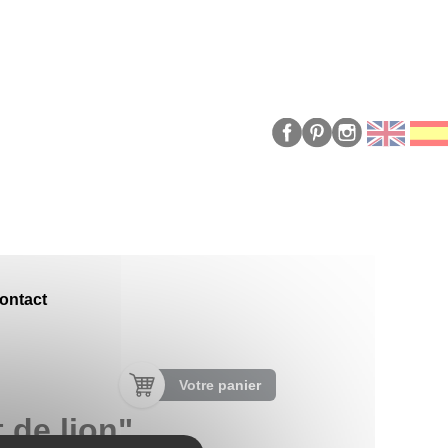
ontact
Votre panier
 de lion"