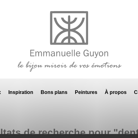
x
Inspiration
Bons plans
Peintures
À propos
C
ltats de recherche pour "dent