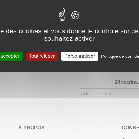
Google Adsense Search (result) est désactivé.
Autoriser
ise des cookies et vous donne le contrôle sur 
souhaitez activer
★★★★
Évaluations de notre boutique Etsy : 900 ventes, 294 
 accepter
Tout refuser
Personnaliser
Politique de confide
S’inscrire
À PROPOS
CONSE