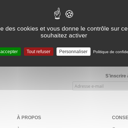
Google Adsense Search (result) est désactivé.
Autoriser
ise des cookies et vous donne le contrôle sur 
souhaitez activer
★★★★
Évaluations de notre boutique Etsy : 900 ventes, 294 
 accepter
Tout refuser
Personnaliser
Politique de confide
S’inscrire
À PROPOS
CONSE