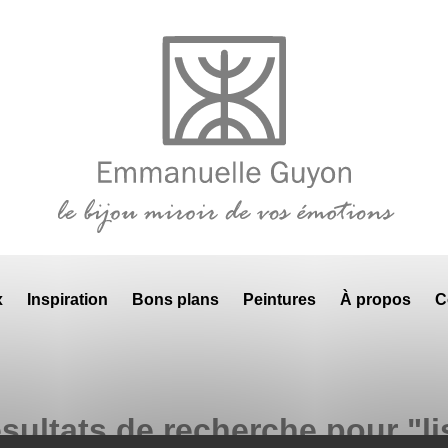
x
Inspiration
Bons plans
Peintures
À propos
C
sultats de recherche pour "l