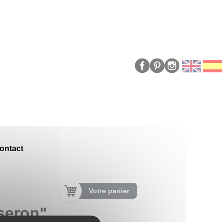
ontact
Votre panier
iseron"