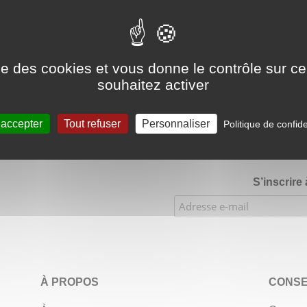
Google Adsense Search (result) est désactivé.
Autoriser
ise des cookies et vous donne le contrôle sur 
souhaitez activer
★★★★
Évaluations de notre boutique Etsy : 900 ventes, 294 
 accepter
Tout refuser
Personnaliser
Politique de confide
S’inscrire
À PROPOS
CONSE