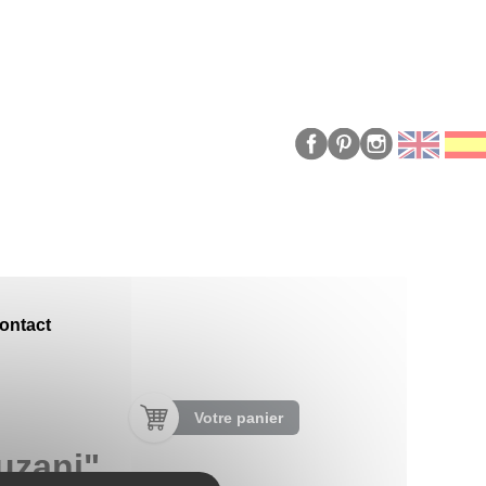
ontact
Votre panier
uzani"