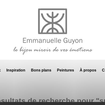
x
Inspiration
Bons plans
Peintures
À propos
C
ésultats de recherche pour "s