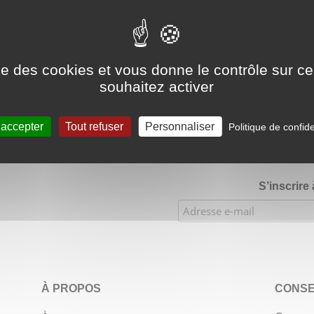
Google Adsense Search (result) est désactivé.
Autoriser
ise des cookies et vous donne le contrôle sur 
souhaitez activer
★★★★
Évaluations de notre boutique Etsy : 900 ventes, 294 
 accepter
Tout refuser
Personnaliser
Politique de confide
S’inscrire
À PROPOS
CONSE