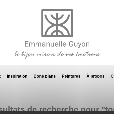
x
Inspiration
Bons plans
Peintures
À propos
C
sultats de recherche pour "t