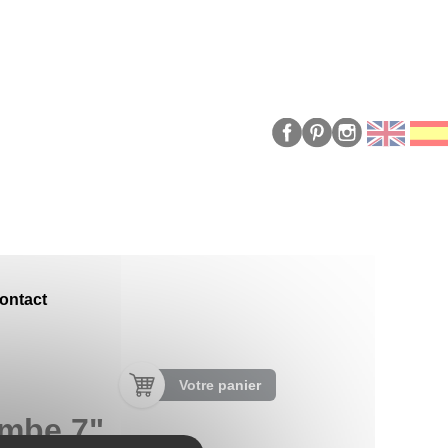
ontact
Votre panier
ombe 7"