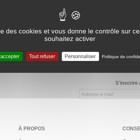
Google Adsense Search (result) est désactivé.
Autoriser
ise des cookies et vous donne le contrôle sur 
souhaitez activer
★★★★
Évaluations de notre boutique Etsy : 900 ventes, 294 
 accepter
Tout refuser
Personnaliser
Politique de confide
S’inscrire
À PROPOS
CONSE