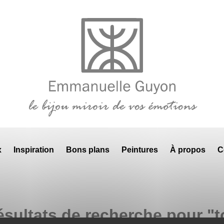
x
Inspiration
Bons plans
Peintures
À propos
C
ésultats de recherche pour "t