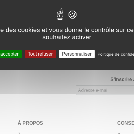
Google Adsense Search (result) est désactivé.
Autoriser
ise des cookies et vous donne le contrôle sur 
souhaitez activer
★★★★
Évaluations de notre boutique Etsy : 900 ventes, 294 
 accepter
Tout refuser
Personnaliser
Politique de confide
S’inscrire
À PROPOS
CONSE