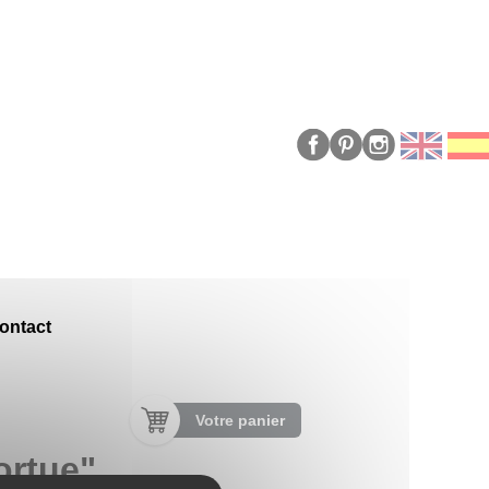
ontact
Votre panier
ortue"