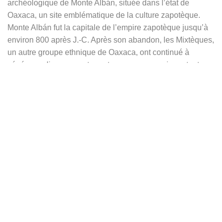
archéologique de Monte Albán, située dans l’état de
Oaxaca, un site emblématique de la culture zapotèque.
Monte Albán fut la capitale de l’empire zapotèque jusqu’à
environ 800 après J.-C. Après son abandon, les Mixtèques,
un autre groupe ethnique de Oaxaca, ont continué à
vénérer ce lieu en y enterrant un personnage important.
L’anneau de la tombe 7, entouré de mystères et
d’interprétations variées, pourrait être lié à l’eau selon
certains spécialistes. On retrouve le même motifs de
grecque sur les façades des palais de Mitla et sur les
tombes de Yagul, réalisés en petits blocs de pierre formant
des mosaïques.
Parmi les nombreuses interprétations de ce motif, l’une des
plus récentes propose qu’il symbolise l’eau, représentée
par un serpent. Dans la région de Oaxaca, un petit serpent
aquatique est devenu le symbole de l’élément eau et un
des attributs du dieu de la pluie, Cocijo (connu sous le nom