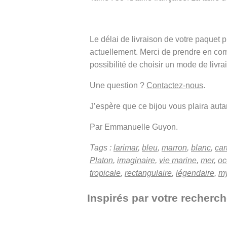
Le délai de livraison de votre paque
actuellement. Merci de prendre en co
possibilité de choisir un mode de livra
Une question ?
Contactez-nous
.
J’espère que ce bijou vous plaira autant
Par Emmanuelle Guyon.
Tags :
larimar
,
bleu
,
marron
,
blanc
,
car
Platon
,
imaginaire
,
vie marine
,
mer
,
oc
tropicale
,
rectangulaire
,
légendaire
,
my
Inspirés par votre recherc