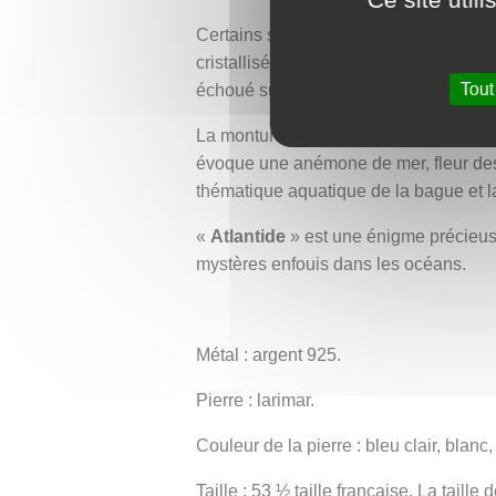
Certains surnomment d’ailleurs la lar
cristallisés du continent disparu. Cett
Tout
échoué sur notre rive ?
La monture en argent de la bague est fi
évoque une anémone de mer, fleur des 
thématique aquatique de la bague et 
«
Atlantide
» est une énigme précieuse 
mystères enfouis dans les océans.
Métal : argent 925.
Pierre : larimar.
Couleur de la pierre : bleu clair, blanc,
Taille : 53 ½ taille française. La taill