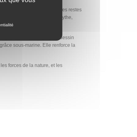
on laquelle elle proviendrait des restes
re était un fragment réel du mythe,
ntialité
artant d’un point central. Ce dessin
râce sous-marine. Elle renforce la
es forces de la nature, et les