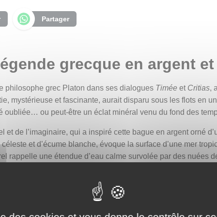
r
Partager
légende grecque en argent et 
r le philosophe grec Platon dans ses dialogues
Timée
et
Critias
, 
tie, mystérieuse et fascinante, aurait disparu sous les flots en un
é oubliée… ou peut-être un éclat minéral venu du fond des temp
éel et de l’imaginaire, qui a inspiré cette bague en argent orné 
 céleste et d’écume blanche, évoque la surface d’une mer tropic
urel rappelle une étendue d’eau calme survolée par des nuées 
erçoit de petites inclusions brunes ou noires, dispersées comme
ments de mémoire d’un continent englouti ? Une d’entre elles abr
ise des cookies et vous donne le contrôle sur 