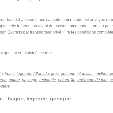
t prendra de 3 à 6 semaines car votre commande est envoyée de
mpte cette information avant de passer commande ! Lors du pai
ison Express par transporteur privé. (
lire les conditions complète
 que j’ai eu plaisir à le créer.
te
,
trésor
,
légende
,
Atlantide
,
grec
,
grecque
,
bleu clair
,
mytholog
éan
,
nature
,
paysage
,
rectangle
,
océan
,
île
,
anémone de mer
,
n
stère
he : bague, légende, grecque