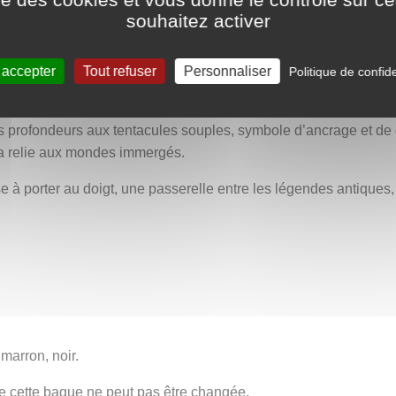
souhaitez activer
imar
pierre d’Atlantis
, en référence à une tradition ésotérique sel
e appellation ajoute une aura magique à ce bijou : et si cette pier
 accepter
Tout refuser
Personnaliser
Politique de confide
nement gravée d’un motif floral stylisé : cinq longues pétales p
profondeurs aux tentacules souples, symbole d’ancrage et de g
la relie aux mondes immergés.
à porter au doigt, une passerelle entre les légendes antiques, l
 marron, noir.
e de cette bague ne peut pas être changée.