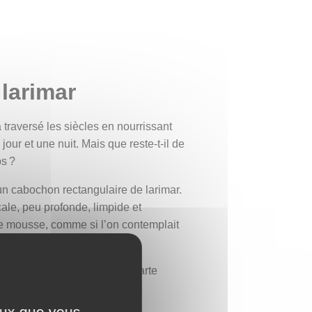
larimar
a traversé les siècles en nourrissant
 jour et une nuit. Mais que reste-t-il de
s ?
d’un cabochon rectangulaire de larimar.
ale, peu profonde, limpide et
de mousse, comme si l’on contemplait
 des îles sur une ancienne carte
iterait-elle les vestiges de
ceux que vous