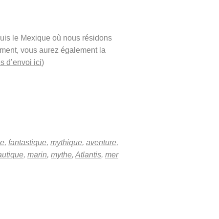
puis le Mexique où nous résidons
ement, vous aurez également la
s d’envoi ici
)
ie
,
fantastique
,
mythique
,
aventure
,
autique
,
marin
,
mythe
,
Atlantis
,
mer