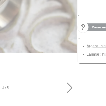
Poser un
Argent : his
Larimar : hi
1
/
8