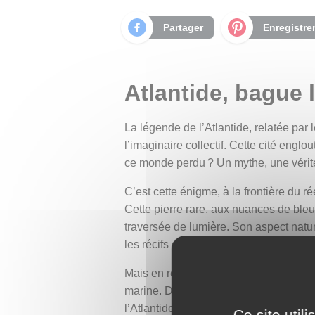
Partager
Enregistre
Atlantide, bague 
La légende de l’Atlantide, relatée pa
l’imaginaire collectif. Cette cité englou
ce monde perdu ? Un mythe, une vérit
C’est cette énigme, à la frontière du r
Cette pierre rare, aux nuances de bleu
traversée de lumière. Son aspect nat
les récifs depuis le ciel.
Mais en regardant de plus près, on ap
marine. Des terres oubliées ? Des frag
l’Atlantide ?
Ce site util