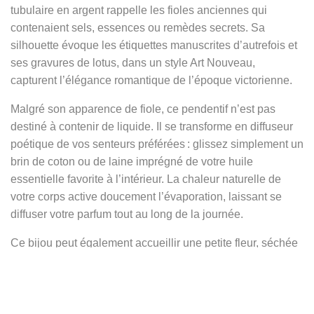
tubulaire en argent rappelle les fioles anciennes qui
contenaient sels, essences ou remèdes secrets. Sa
silhouette évoque les étiquettes manuscrites d’autrefois et
ses gravures de lotus, dans un style Art Nouveau,
capturent l’élégance romantique de l’époque victorienne.
Malgré son apparence de fiole, ce pendentif n’est pas
destiné à contenir de liquide. Il se transforme en diffuseur
poétique de vos senteurs préférées : glissez simplement un
brin de coton ou de laine imprégné de votre huile
essentielle favorite à l’intérieur. La chaleur naturelle de
votre corps active doucement l’évaporation, laissant se
diffuser votre parfum tout au long de la journée.
Ce bijou peut également accueillir une petite fleur, séchée
ou fraîche, offrant un effet « mini-vase ». Cette utilisation
rappelle la sophistication des salons victoriens, où le
langage des fleurs permettait de transmettre des messages
subtils et romantiques, que ce soit pour exprimer l’amour,