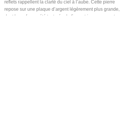
reflets rappellent la clarté du ciel à l’aube. Cette pierre
repose sur une plaque d’argent légèrement plus grande,
dont la surface a été texturée de fines stries rayonnantes,
comme autant de rais de lumière émanant du cœur de
l’étoile. Ce motif rayonnant accentue la dimension
lumineuse et vibrante du bijou, évoquant un astre
scintillant dans la nuit.
De ce centre ovale s’élancent huit branches stylisées,
formant une étoile contemporaine à la géométrie affirmée.
Les quatre branches principales, plus longues et
rectangulaires, marquent les points cardinaux. À leur
extrémité, deux disques d’argent superposés sont soudés
pour souligner l’idée de repère, d’orientation, de direction.
Entre ces axes principaux viennent s’intercaler quatre
branches plus courtes, elles aussi rectangulaires, mais
délicatement texturées de lignes transversales, comme des
constellations gravées sur le métal.