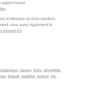
 argent massif.
cées
.
puis le Mexique où nous résidons
ement, vous aurez également la
s d’envoi ici
)
,
botanique
,
nippon
,
hishi
,
géométrie
,
eau
,
beauté
,
tradition
,
poésie
,
vie
,