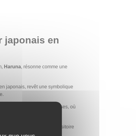
r japonais en
m,
Haruna
, résonne comme une
en japonais, revêt une symbolique
e.
deries traditionnelles japonaises, où
 vie, elles incarnent la transitoire
 de renouveau, de réussite et
ceux que vous