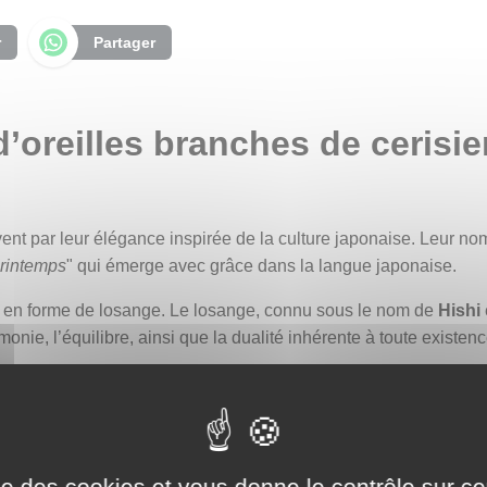
r
Partager
’oreilles branches de cerisie
vent par leur élégance inspirée de la culture japonaise. Leur no
printemps
" qui émerge avec grâce dans la langue japonaise.
s en forme de losange. Le losange, connu sous le nom de
Hishi
onie, l’équilibre, ainsi que la dualité inhérente à toute existenc
t de délicates fleurs de cerisier. Ces motifs rappellent les bro
harmonie subtile dans l’ensemble.
ait que renforcer cette poésie visuelle. Symboles éphémères de la
u-delà de leur éphémérité, elles portent en elles des messages
ise des cookies et vous donne le contrôle sur 