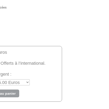
rcées
uros
 Offerts à l’international.
gent :
 au panier