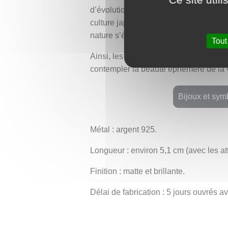
d’évolution. Chaque floraison est un 
culture japonaise, la floraison des c
nature s’éveille après l’hiver.
Tout
Ainsi, les boucles d’oreilles Haruna so
contempler la beauté éphémère de la vi
Bijoux et sym
Métal : argent 925.
Longueur : environ 5,1 cm (avec les at
Finition : matte et brillante.
Délai de fabrication : 5 jours ouvrés 