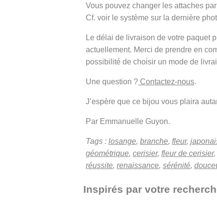
Vous pouvez changer les attaches pa
Cf. voir le système sur la dernière ph
Le délai de livraison de votre paque
actuellement. Merci de prendre en co
possibilité de choisir un mode de livra
Une question ?
Contactez-nous
.
J’espère que ce bijou vous plaira autant
Par Emmanuelle Guyon.
Tags :
losange
,
branche
,
fleur
,
japonai
géométrique
,
cerisier
,
fleur de cerisier
réussite
,
renaissance
,
sérénité
,
douce
Inspirés par votre recherch