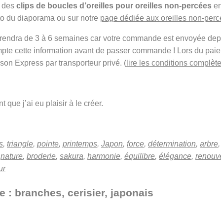
r des
clips de boucles d’oreilles pour oreilles non-percées
en
oto du diaporama ou sur notre
page dédiée aux oreilles non-per
t prendra de 3 à 6 semaines car votre commande est envoyée de
mpte cette information avant de passer commande ! Lors du pai
ison Express par transporteur privé. (
lire les conditions complète
 que j’ai eu plaisir à le créer.
s
,
triangle
,
pointe
,
printemps
,
Japon
,
force
,
détermination
,
arbre
,
nature
,
broderie
,
sakura
,
harmonie
,
équilibre
,
élégance
,
renouv
ur
e : branches, cerisier, japonais