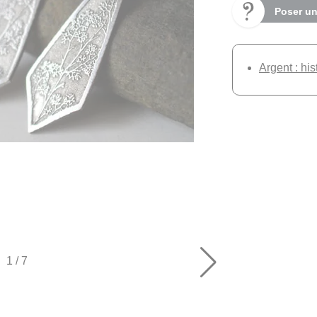
Poser un
Argent : his
1
/
7