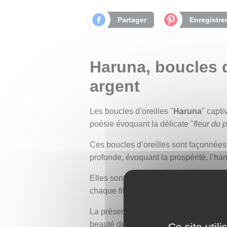
Partager
Enregistre
Haruna, boucles d
argent
Les boucles d’oreilles "
Haruna
" capti
poésie évoquant la délicate "
fleur du 
Ces boucles d’oreilles sont façonnée
profonde, évoquant la prospérité, l’harm
Elles sont gravés de longues branches e
chaque fil tissé semble exprimer une 
La présence des fleurs de cerisier ne f
beauté de l’existence humaine. Mais a
Ce site util