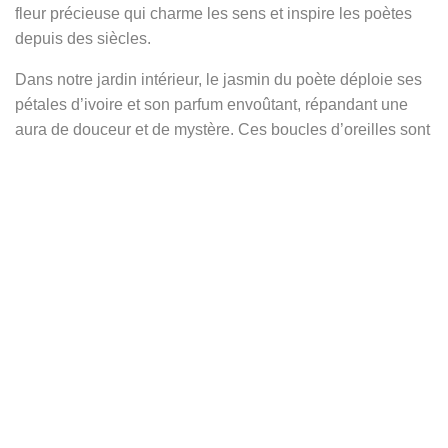
fleur précieuse qui charme les sens et inspire les poètes
depuis des siècles.
Dans notre jardin intérieur, le jasmin du poète déploie ses
pétales d’ivoire et son parfum envoûtant, répandant une
aura de douceur et de mystère. Ces boucles d’oreilles sont
nées dans cet univers de beauté naturelle, capturant
l’essence même de cette fleur orientale, symbole d’amour
éternel, de féminité et de pureté.
Les formes légères et irrégulières des boucles
Jessamine
rappellent la liberté du jasmin qui pousse sans contrainte,
s’élevant vers le ciel avec spontanéité. Chaque détail est
ciselé avec soin dans l’argent, formant un mandala fleuri
où pétales et feuilles s’entrelacent dans un équilibre
parfait. Leur dessin évoque l’art oriental, la beauté des
jardins parfumés, et les motifs cachemire que l’on retrouve
dans les textiles anciens d’Inde et de Perse.