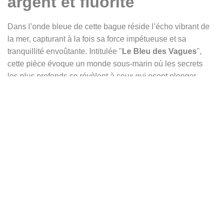
argent et fluorite
Dans l’onde bleue de cette bague réside l’écho vibrant de
la mer, capturant à la fois sa force impétueuse et sa
tranquillité envoûtante. Intitulée "
Le Bleu des Vagues
",
cette pièce évoque un monde sous-marin où les secrets
les plus profonds se révèlent à ceux qui osent plonger
dans ses abysses.
Chaque détail de cette création est un hommage à l’océan.
Le cabochon de fluorite, lisse et translucide, rappelle le
verre poli par les vagues, avec ses reflets changeants qui
oscillent entre l’émeraude et l’azur. L’anneau, gravé de
vagues inspirées du style japonais, semble se mouvoir à
chaque éclat de lumière, comme si la mer continuait de
respirer à travers le métal. Tel un trésor échoué sur le
rivage, ce bijou paraît avoir été façonné par les mains
expertes de Poséidon lui-même, offrant un éclat mystérieux
à celui ou celle qui le porte.