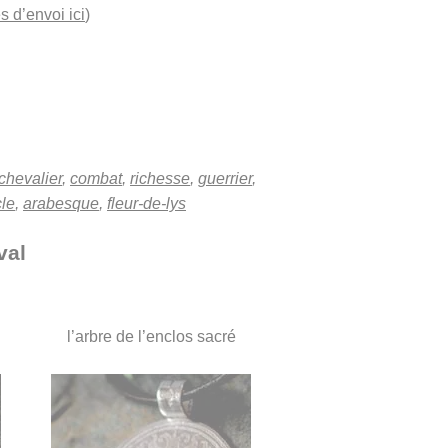
s d’envoi ici
)
chevalier
,
combat
,
richesse
,
guerrier
,
cle
,
arabesque
,
fleur-de-lys
val
l’arbre de l’enclos sacré