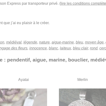
ison Express par transporteur privé. (
lire les conditions complète
 que j’ai eu plaisir à le créer.
son
,
médiéval
,
légende
,
nature
,
aigue-marine
,
bleu
,
moyen âge
,
ngage des fleurs
,
innocence
,
blanc
,
laiteux
,
bleu clair
,
rond
,
cer
e : pendentif, aigue, marine, bouclier, médié
Ayatai
Merlin