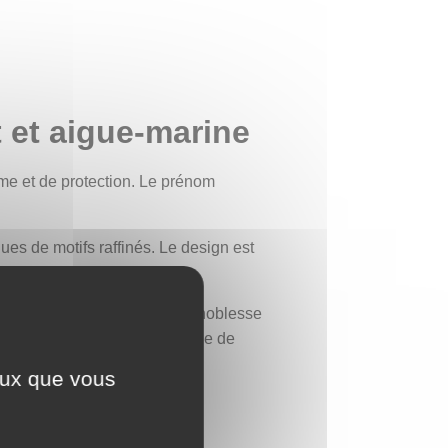
 et aigue-marine
me et de protection. Le prénom
ues de motifs raffinés. Le design est
s.
euse incarne l’amour pur et la noblesse
ème des rois de France, symbole de
ceux que vous
ux tons laiteux. Cette pierre