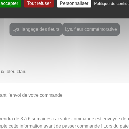
 accepter
Tout refuser
Personnaliser
Politique de confide
otifs médiévaux et de l’aigue-marine crée une pièce unique, à la
s et de beauté intemporelle.
Lys, langage des fleurs
Lys, fleur commémorative
ux, bleu clair.
avant l’envoi de votre commande.
t prendra de 3 à 6 semaines car votre commande est envoyée de
mpte cette information avant de passer commande ! Lors du pai