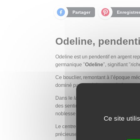
Partager
Enregistre
Odeline, pendenti
Odeline est un pendentif en argent re
germanique "
Odeline
", signifiant "
rich
Ce bouclier, remontant à l’époque médi
dominé par des éléments végétaux, ave
Dans le
langage des fleurs
, le lys sy
des sentiments, reflétant la beauté et
noblesse et de grandeur.
Ce site util
Le centre du pendentif est orné d’un c
précieuse évoque la pureté du lys, ajo