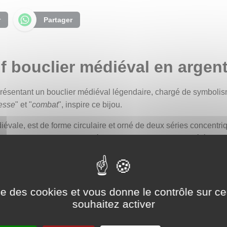
r
Partager
f bouclier médiéval en argent
présentant un bouclier médiéval légendaire, chargé de symbolis
esse
" et "
combat
", inspire ce bijou.
évale, est de forme circulaire et orné de deux séries concentriq
c des fleurs de lys entourées de volutes et de formes élégante
mbolise la pureté, l’innocence et la virginité. Cette fleur majestu
 la grâce de l’âme. Historiquement, le lys est également l’embl
ise des cookies et vous donne le contrôle sur 
souhaitez activer
abochon d’aigue-marine, d’un bleu pâle légèrement translucide a
utant une touche de sérénité et de calme à l’ensemble.