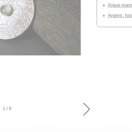
Aigue-marine
Argent : his
1
/
8