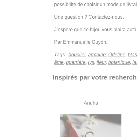
possibilité de choisir un mode de livra
Une question ?
Contactez-nous
.
J’espère que ce bijou vous plaira autant
Par Emmanuelle Guyon.
Tags :
bouclier
,
armoirie
,
Odeline
,
bla
âme
,
guerrière
,
lys
,
fleur
,
botanique
,
la
Inspirés par votre recherch
Anuha