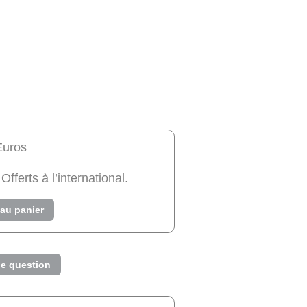
Euros
 Offerts à l’international.
 au panier
e question