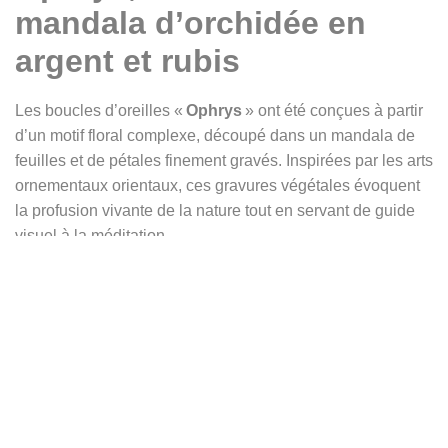
mandala d’orchidée en
argent et rubis
Les boucles d’oreilles «
Ophrys
» ont été conçues à partir
d’un motif floral complexe, découpé dans un mandala de
feuilles et de pétales finement gravés. Inspirées par les arts
ornementaux orientaux, ces gravures végétales évoquent
la profusion vivante de la nature tout en servant de guide
visuel à la méditation.
La forme de ces boucles suggère celle d’une orchidée en
fleur, suspendue avec grâce au bout de sa longue tige,
oscillant au moindre souffle. C’est de cette ressemblance
qu’est né leur nom : Ophrys, un genre botanique
appartenant à la famille des Orchidaceae, célèbre pour ses
fleurs aux formes élégantes et presque animales, souvent
comparées à des insectes ou des silhouettes féminines.