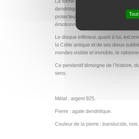
La forme générale reprend le signe de l
dendritique translucide a été serti. Sa
Tout
protecteur. La partie sous le serti es
émotionnelle qui relie l’infini à l’amour
Le disque inférieur, quant à lui, est 
la Crète antique et de ses dieux oublié
mondes visible et invisible, le rationnel 
Ce pendentif témoigne de l’histoire, 
sens.
Métal : argent 925.
Pierre : agate dendritique.
Couleur de la pierre : translucide, noir