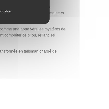
supérieur, un cabochon d’agate
que l’œil, gardien spirituel et
ntialité
tre, rappelant la dimension humaine et
s, comme une porte vers les mystères de
t compléter ce bijou, reliant les
transformée en talisman chargé de