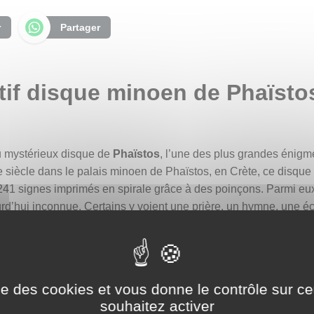
r
Partager
if disque minoen de Phaïstos
u mystérieux disque de
Phaïstos
, l’une des plus grandes énigme
iècle dans le palais minoen de Phaïstos, en Crète, ce disque d’
 241 signes imprimés en spirale grâce à des poinçons. Parmi eux
ourd’hui inconnue. Certains y voient une prière, un hymne, une éc
car il échappe toujours à toute traduction définitive, demeurant 
nir plusieurs symboles sur un même bijou : la forme de l’infini, u
ise des cookies et vous donne le contrôle sur 
ne création sur mesure, pensée comme un talisman personnel et 
souhaitez activer