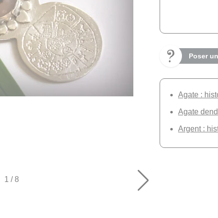
Poser un
Agate : hist
Agate dendri
Argent : his
1
/
8