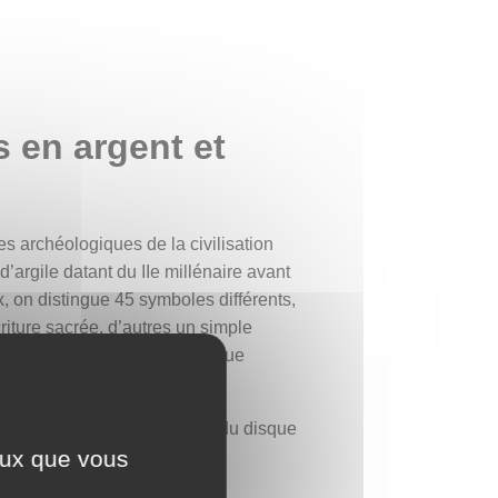
 en argent et
s archéologiques de la civilisation
argile datant du IIe millénaire avant
, on distingue 45 symboles différents,
riture sacrée, d’autres un simple
une énigme intemporelle, presque
n œil protecteur et une partie du disque
ceux que vous
singulier.