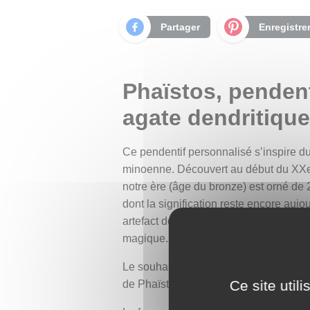
Partager
Enregistre
Phaïstos, pendent
agate dendritique
Ce pendentif personnalisé s’inspire d
minoenne. Découvert au début du XXe s
notre ère (âge du bronze) est orné de
dont la signification reste encore auj
artefact décoratif. Le disque fascine 
magique.
Le souhait de notre client était de réu
Ce site util
de Phaïstos. Ce pendentif est ainsi u