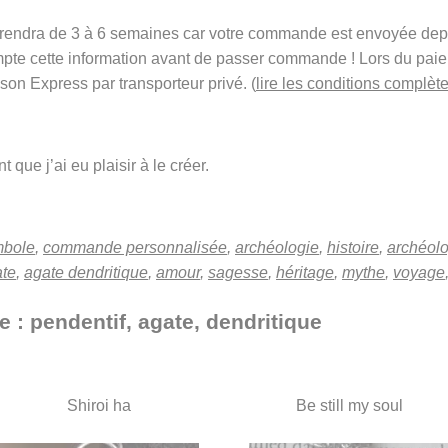
t prendra de 3 à 6 semaines car votre commande est envoyée de
mpte cette information avant de passer commande ! Lors du pai
ison Express par transporteur privé. (
lire les conditions complète
 que j’ai eu plaisir à le créer.
mbole
,
commande personnalisée
,
archéologie
,
histoire
,
archéol
te
,
agate dendritique
,
amour
,
sagesse
,
héritage
,
mythe
,
voyage
e : pendentif, agate, dendritique
Shiroi ha
Be still my soul