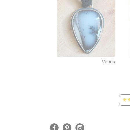
Vendu
★