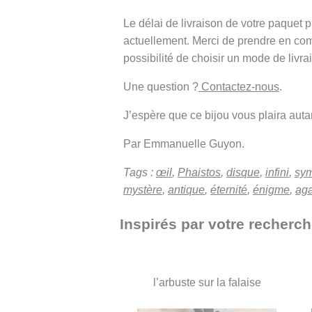
Le délai de livraison de votre paque
actuellement. Merci de prendre en co
possibilité de choisir un mode de livra
Une question ?
Contactez-nous
.
J’espère que ce bijou vous plaira autant
Par Emmanuelle Guyon.
Tags :
œil
,
Phaistos
,
disque
,
infini
,
sy
mystère
,
antique
,
éternité
,
énigme
,
aga
Inspirés par votre recherch
l’arbuste sur la falaise