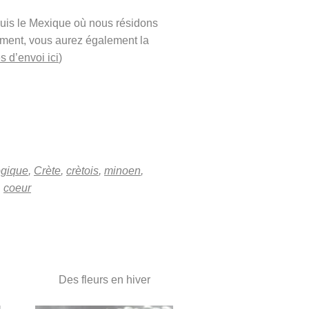
puis le Mexique où nous résidons
ement, vous aurez également la
s d’envoi ici
)
ogique
,
Crète
,
crètois
,
minoen
,
,
coeur
Des fleurs en hiver