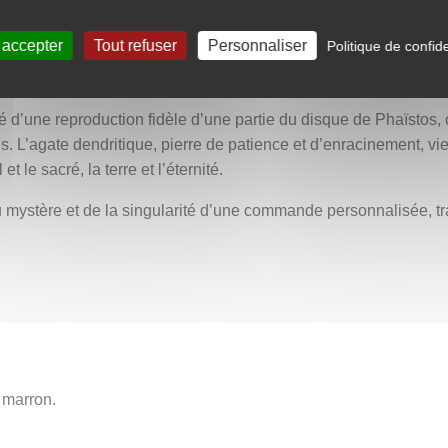
’infini, symbole d’éternité et de cycle sans fin. Sur le disque 
 clarté laiteuse, marquée d’une inclusion noire en son centre, évo
 accepter
Tout refuser
Personnaliser
Politique de confide
t décoré d’une série de petits disques gravés et d’un cœur au cen
 universel.
orné d’une reproduction fidèle d’une partie du disque de Phaïsto
s. L’agate dendritique, pierre de patience et d’enracinement, vien
et le sacré, la terre et l’éternité.
du mystère et de la singularité d’une commande personnalisée, 
, marron.